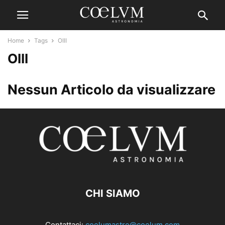
Home
Tags
OIII
OIII
Nessun Articolo da visualizzare
CHI SIAMO
Contattaci:
coelumastro@coelum.com