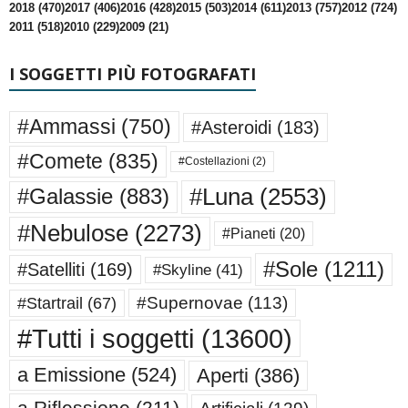
2018 (470)
2017 (406)
2016 (428)
2015 (503)
2014 (611)
2013 (757)
2012 (724)
2011 (518)
2010 (229)
2009 (21)
I SOGGETTI PIÙ FOTOGRAFATI
#Ammassi
(750)
#Asteroidi
(183)
#Comete
(835)
#Costellazioni
(2)
#Luna
(2553)
#Galassie
(883)
#Nebulose
(2273)
#Pianeti
(20)
#Sole
(1211)
#Satelliti
(169)
#Skyline
(41)
#Supernovae
(113)
#Startrail
(67)
#Tutti i soggetti
(13600)
a Emissione
(524)
Aperti
(386)
a Riflessione
(211)
Artificiali
(129)