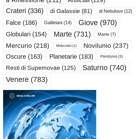
Crateri
(336)
di Galassie
(81)
di Nebulose
(12)
Giove
(970)
Falce
(186)
Galileiani
(14)
Marte
(731)
Globulari
(154)
Marte
(7)
Mercurio
(218)
Novilunio
(237)
Molecolari
(1)
Oscure
(163)
Planetarie
(183)
Plenilunio
(3)
Saturno
(740)
Resti di Supernovae
(125)
Venere
(783)