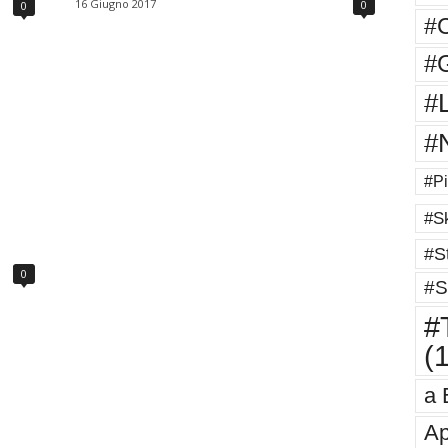
16 Giugno 2017
0
0
#
#G
#
#
#Pi
#Sk
#St
0
#S
#T
(
a 
Ap