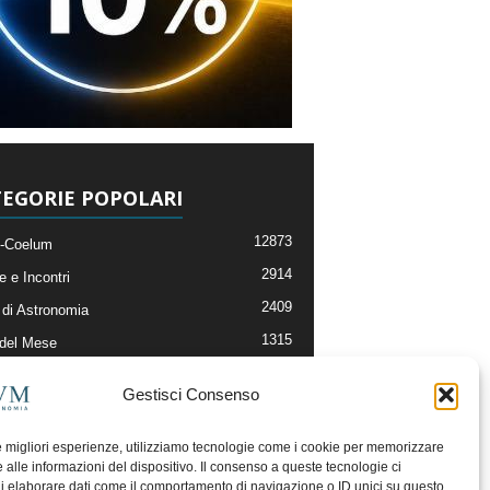
EGORIE POPOLARI
12873
-Coelum
2914
e e Incontri
2409
di Astronomia
1315
 del Mese
365
nomia, Astrofisica e Cosmologia
Gestisci Consenso
268
li e Risorse On-Line
192
og della Redazione
le migliori esperienze, utilizziamo tecnologie come i cookie per memorizzare
 alle informazioni del dispositivo. Il consenso a queste tecnologie ci
i elaborare dati come il comportamento di navigazione o ID unici su questo