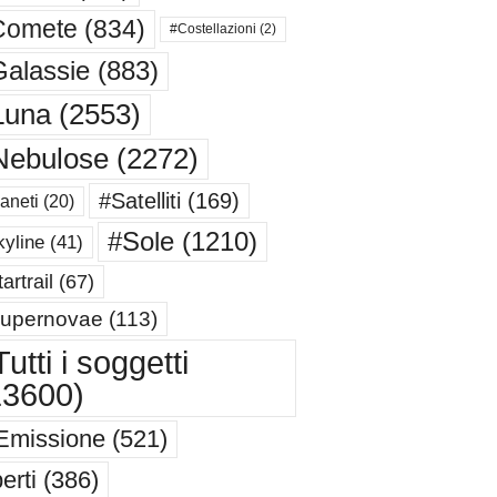
Comete
(834)
#Costellazioni
(2)
alassie
(883)
Luna
(2553)
Nebulose
(2272)
#Satelliti
(169)
aneti
(20)
#Sole
(1210)
yline
(41)
artrail
(67)
upernovae
(113)
utti i soggetti
13600)
Emissione
(521)
erti
(386)