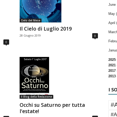
June 
May (
Cielo del Mese
April 
Il Cielo di Luglio 2019
March
28 Giugno 2019
0
Febru
0
Janua
2025 
2021 
2017 
2013 
I S
Il Blog della Redazione
#
Occhi su Saturno per tutta
l’estate!
#A