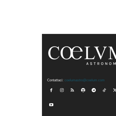
Contattaci:
coelumastro@coelum.com