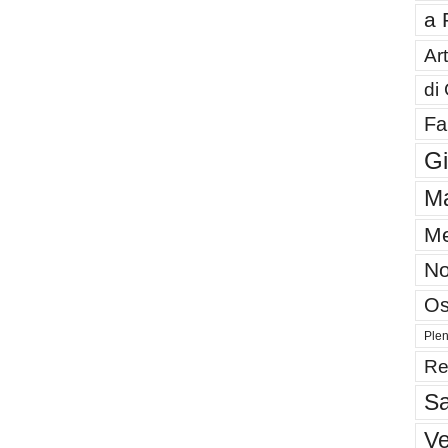
a 
Art
di
Fa
G
Ma
Me
No
Os
Plen
Re
Sa
V