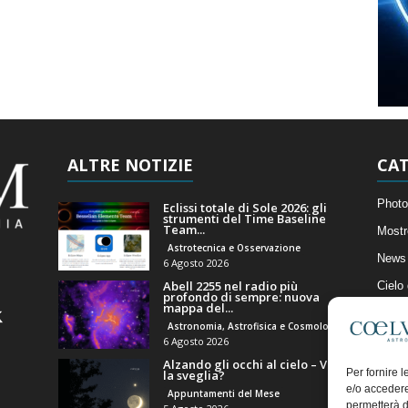
ALTRE NOTIZIE
CAT
Photo
Eclissi totale di Sole 2026: gli
strumenti del Time Baseline
Team...
Mostr
Astrotecnica e Osservazione
News 
6 Agosto 2026
Abell 2255 nel radio più
Cielo
profondo di sempre: nuova
mappa del...
Astro
Astronomia, Astrofisica e Cosmologia
Artico
6 Agosto 2026
Alzando gli occhi al cielo – Vale
Il Bl
Per fornire 
la sveglia?
e/o accedere
Appuntamenti del Mese
permetterà d