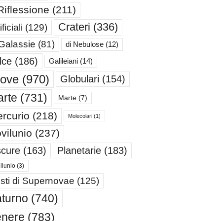
Riflessione
(211)
Crateri
(336)
ificiali
(129)
 Galassie
(81)
di Nebulose
(12)
lce
(186)
Galileiani
(14)
iove
(970)
Globulari
(154)
rte
(731)
Marte
(7)
rcurio
(218)
Molecolari
(1)
vilunio
(237)
cure
(163)
Planetarie
(183)
ilunio
(3)
sti di Supernovae
(125)
turno
(740)
enere
(783)