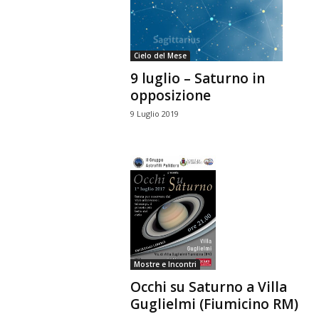
n
o
m
Cielo del Mese
i
9 luglio – Saturno in
a
opposizione
9 Luglio 2019
Mostre e Incontri
Occhi su Saturno a Villa
Guglielmi (Fiumicino RM)