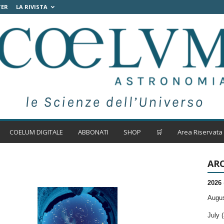
TER
LA RIVISTA
COELUM DIGITALE
ABBONATI
SHOP
🛒
Area Riservata
ARC
2026
Augus
July (