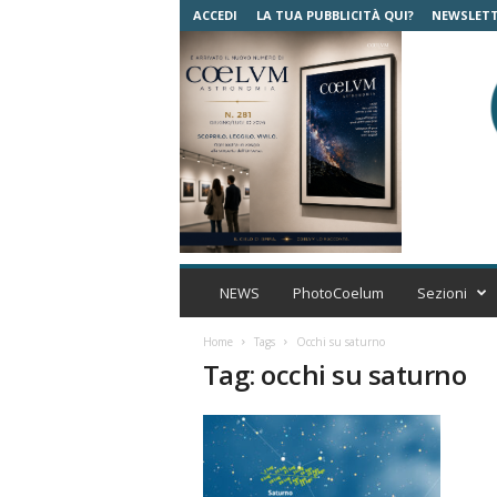
ACCEDI
LA TUA PUBBLICITÀ QUI?
NEWSLET
C
o
NEWS
PhotoCoelum
Sezioni
e
l
Home
Tags
Occhi su saturno
u
Tag: occhi su saturno
m
A
s
t
r
o