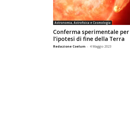
n
o
m
Astronomia, Astrofisica e Cosmologia
i
Conferma sperimentale per
a
l’ipotesi di fine della Terra
Redazione Coelum
-
4 Maggio 2023