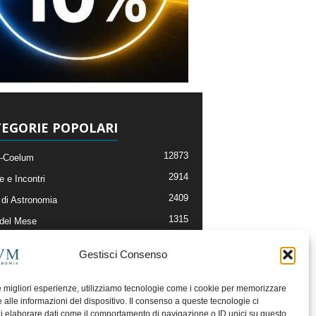
EGORIE POPOLARI
12873
-Coelum
2914
e e Incontri
2409
di Astronomia
1315
 del Mese
365
nomia, Astrofisica e Cosmologia
Gestisci Consenso
268
li e Risorse On-Line
192
og della Redazione
le migliori esperienze, utilizziamo tecnologie come i cookie per memorizzare
 alle informazioni del dispositivo. Il consenso a queste tecnologie ci
i elaborare dati come il comportamento di navigazione o ID unici su questo