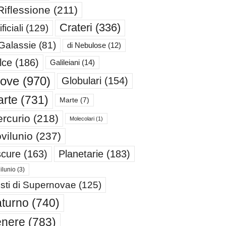
Riflessione
(211)
Crateri
(336)
ificiali
(129)
 Galassie
(81)
di Nebulose
(12)
lce
(186)
Galileiani
(14)
iove
(970)
Globulari
(154)
rte
(731)
Marte
(7)
rcurio
(218)
Molecolari
(1)
vilunio
(237)
cure
(163)
Planetarie
(183)
ilunio
(3)
sti di Supernovae
(125)
turno
(740)
enere
(783)