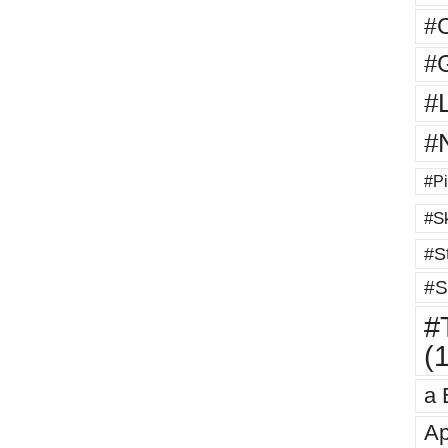
#
#G
#
#
#Pi
#Sk
#St
#S
#T
(
a 
Ap