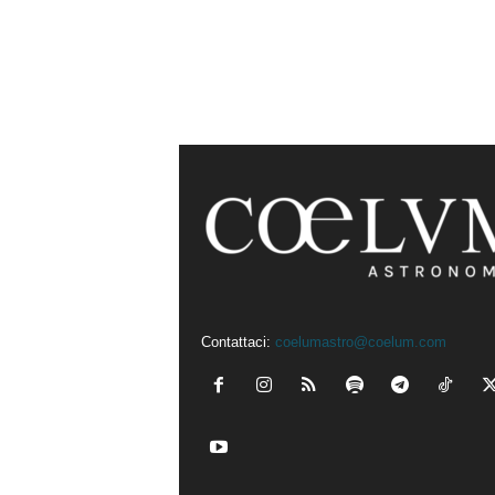
Contattaci:
coelumastro@coelum.com