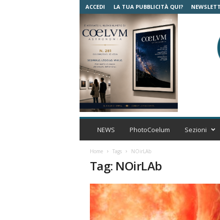
ACCEDI
LA TUA PUBBLICITÀ QUI?
NEWSLET
C
o
NEWS
PhotoCoelum
Sezioni
e
l
Home
Tags
NOirLAb
u
Tag: NOirLAb
m
A
s
t
r
o