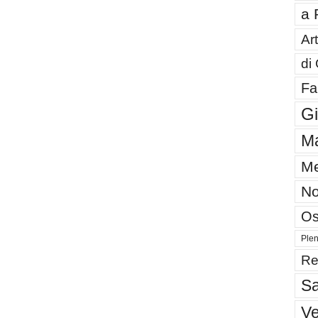
a 
Art
di
Fa
G
Ma
Me
No
Os
Plen
Re
Sa
V