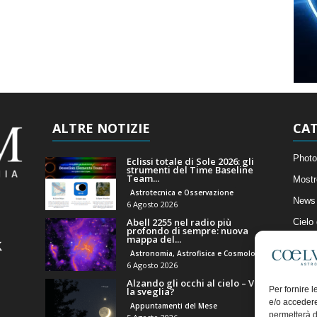
ALTRE NOTIZIE
CAT
Photo
Eclissi totale di Sole 2026: gli
strumenti del Time Baseline
Team...
Mostr
Astrotecnica e Osservazione
News 
6 Agosto 2026
Abell 2255 nel radio più
Cielo
profondo di sempre: nuova
mappa del...
Astro
Astronomia, Astrofisica e Cosmologia
Artico
6 Agosto 2026
Alzando gli occhi al cielo – Vale
Il Bl
Per fornire 
la sveglia?
e/o accedere
Appuntamenti del Mese
permetterà d