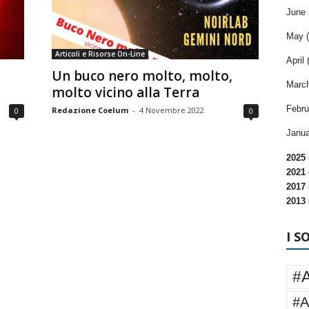
June 
May (
Articoli e Risorse On-Line
April 
Un buco nero molto, molto,
March
molto vicino alla Terra
Febru
Redazione Coelum
-
4 Novembre 2022
0
0
Janua
2025 
2021 
2017 
2013 
I S
#
#A