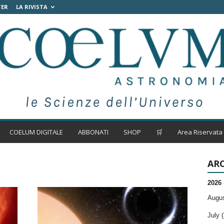
TER
LA RIVISTA
COELUM DIGITALE
ABBONATI
SHOP
🛒
Area Riservata
ARC
2026
Augus
July (