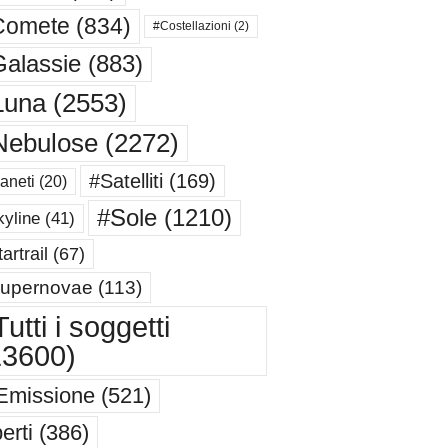
Comete
(834)
#Costellazioni
(2)
alassie
(883)
Luna
(2553)
Nebulose
(2272)
#Satelliti
(169)
aneti
(20)
#Sole
(1210)
yline
(41)
artrail
(67)
upernovae
(113)
utti i soggetti
13600)
Emissione
(521)
erti
(386)