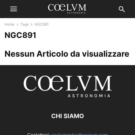
Home
Tags
NGC891
NGC891
Nessun Articolo da visualizzare
CHI SIAMO
Contattaci:
coelumastro@coelum.com