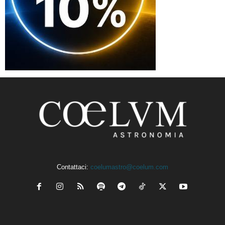
Contattaci:
coelumastro@coelum.com