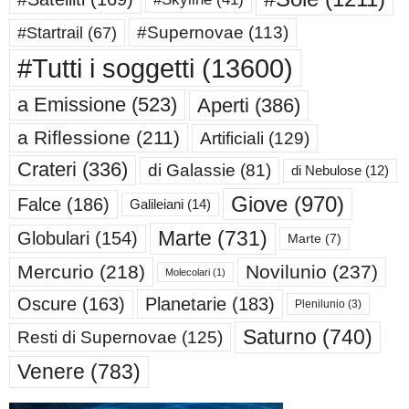
#Supernovae
(113)
#Startrail
(67)
#Tutti i soggetti
(13600)
a Emissione
(523)
Aperti
(386)
a Riflessione
(211)
Artificiali
(129)
Crateri
(336)
di Galassie
(81)
di Nebulose
(12)
Giove
(970)
Falce
(186)
Galileiani
(14)
Marte
(731)
Globulari
(154)
Marte
(7)
Mercurio
(218)
Novilunio
(237)
Molecolari
(1)
Oscure
(163)
Planetarie
(183)
Plenilunio
(3)
Saturno
(740)
Resti di Supernovae
(125)
Venere
(783)