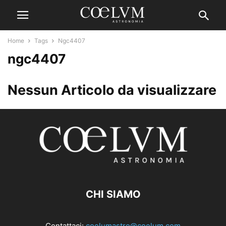
Home
Tags
Ngc4407
ngc4407
Nessun Articolo da visualizzare
CHI SIAMO
Contattaci:
coelumastro@coelum.com