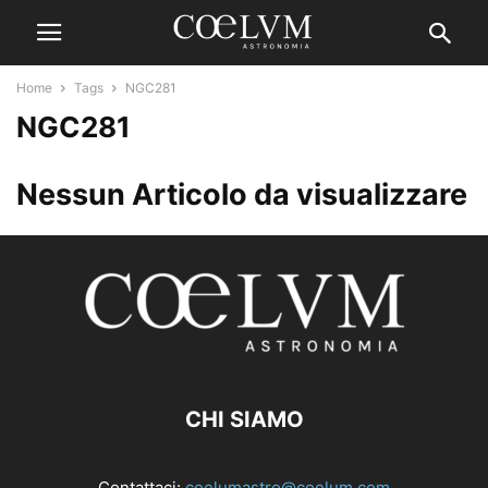
Home
Tags
NGC281
NGC281
Nessun Articolo da visualizzare
CHI SIAMO
Contattaci:
coelumastro@coelum.com