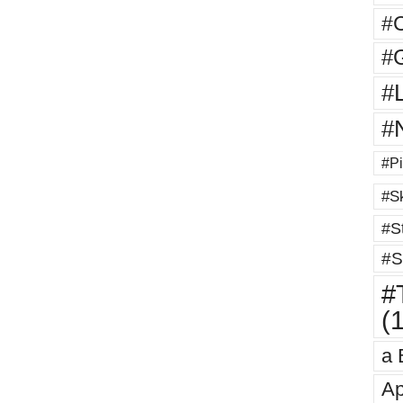
#
#G
#
#
#Pi
#Sk
#St
#S
#T
(
a 
Ap