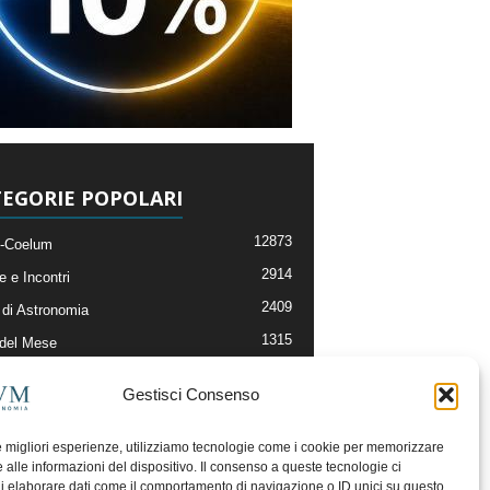
EGORIE POPOLARI
12873
-Coelum
2914
e e Incontri
2409
di Astronomia
1315
 del Mese
365
nomia, Astrofisica e Cosmologia
Gestisci Consenso
268
li e Risorse On-Line
192
og della Redazione
le migliori esperienze, utilizziamo tecnologie come i cookie per memorizzare
 alle informazioni del dispositivo. Il consenso a queste tecnologie ci
i elaborare dati come il comportamento di navigazione o ID unici su questo