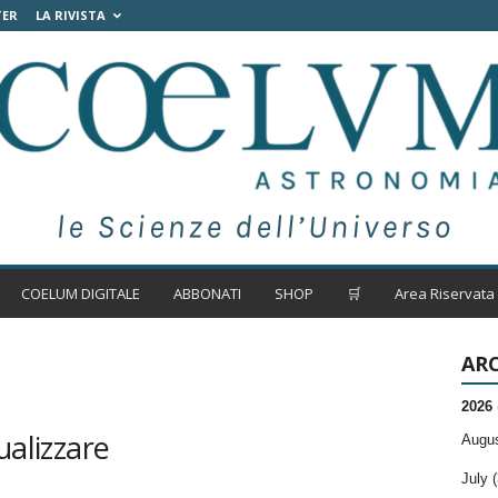
TER
LA RIVISTA
COELUM DIGITALE
ABBONATI
SHOP
🛒
Area Riservata
ARC
2026
ualizzare
Augus
July (