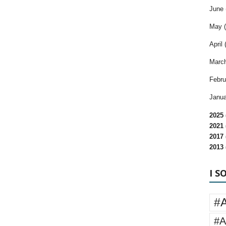
June 
May (
April 
March
Febru
Janua
2025 
2021 
2017 
2013 
I S
#
#A