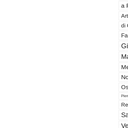
a 
Art
di
Fa
G
Ma
Me
No
Os
Plen
Re
Sa
V