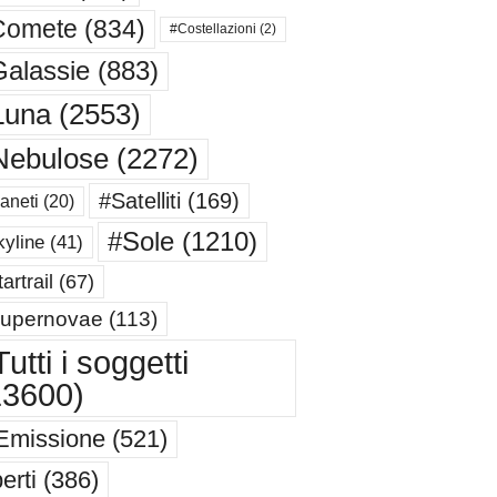
Comete
(834)
#Costellazioni
(2)
alassie
(883)
Luna
(2553)
Nebulose
(2272)
#Satelliti
(169)
aneti
(20)
#Sole
(1210)
yline
(41)
artrail
(67)
upernovae
(113)
utti i soggetti
13600)
Emissione
(521)
erti
(386)