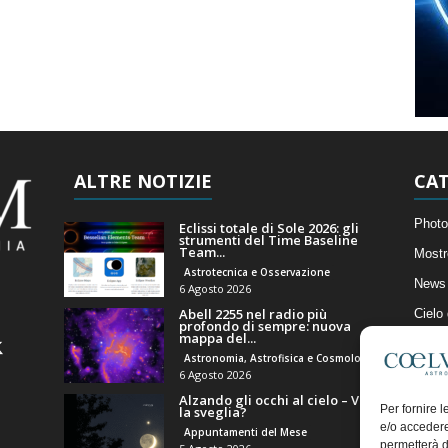
ALTRE NOTIZIE
CAT
Photo
Eclissi totale di Sole 2026: gli
strumenti del Time Baseline
Team...
Mostr
Astrotecnica e Osservazione
News 
6 Agosto 2026
Abell 2255 nel radio più
Cielo
profondo di sempre: nuova
mappa del...
Astro
Astronomia, Astrofisica e Cosmologia
Artico
6 Agosto 2026
Alzando gli occhi al cielo – Vale
Il Bl
Per fornire 
la sveglia?
e/o accedere
Appuntamenti del Mese
permetterà d