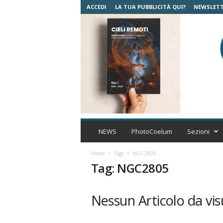
ACCEDI
LA TUA PUBBLICITÀ QUI?
NEWSLET
C
o
NEWS
PhotoCoelum
Sezioni
e
l
Home
Tags
NGC2805
u
Tag: NGC2805
m
A
s
Nessun Articolo da vis
t
r
o