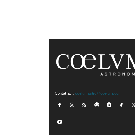
Contattaci:
coelumastro@coelum.com