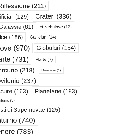
Riflessione
(211)
Crateri
(336)
ificiali
(129)
 Galassie
(81)
di Nebulose
(12)
lce
(186)
Galileiani
(14)
iove
(970)
Globulari
(154)
rte
(731)
Marte
(7)
rcurio
(218)
Molecolari
(1)
vilunio
(237)
cure
(163)
Planetarie
(183)
ilunio
(3)
sti di Supernovae
(125)
turno
(740)
enere
(783)