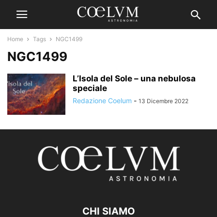
Home
Tags
NGC1499
NGC1499
L’Isola del Sole – una nebulosa
speciale
Redazione Coelum
-
13 Dicembre 2022
CHI SIAMO