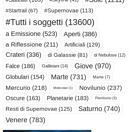
#Supernovae
(113)
#Startrail
(67)
#Tutti i soggetti
(13600)
a Emissione
(523)
Aperti
(386)
a Riflessione
(211)
Artificiali
(129)
Crateri
(336)
di Galassie
(81)
di Nebulose
(12)
Giove
(970)
Falce
(186)
Galileiani
(14)
Marte
(731)
Globulari
(154)
Marte
(7)
Mercurio
(218)
Novilunio
(237)
Molecolari
(1)
Oscure
(163)
Planetarie
(183)
Plenilunio
(3)
Saturno
(740)
Resti di Supernovae
(125)
Venere
(783)