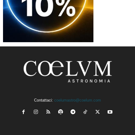
Contattaci:
coelumastro@coelum.com