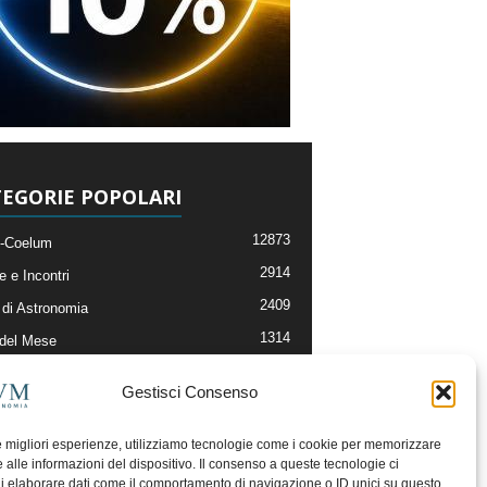
EGORIE POPOLARI
12873
-Coelum
2914
e e Incontri
2409
di Astronomia
1314
 del Mese
365
nomia, Astrofisica e Cosmologia
Gestisci Consenso
268
li e Risorse On-Line
192
og della Redazione
le migliori esperienze, utilizziamo tecnologie come i cookie per memorizzare
 alle informazioni del dispositivo. Il consenso a queste tecnologie ci
i elaborare dati come il comportamento di navigazione o ID unici su questo