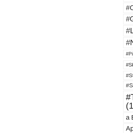
#
#G
#
#
#Pi
#Sk
#St
#S
#T
(
a 
Ap