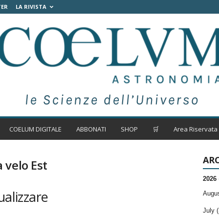
TER
LA RIVISTA
COELUM DIGITALE
ABBONATI
SHOP
🛒
Area Riservata
ARC
 velo Est
2026
ualizzare
Augus
July (