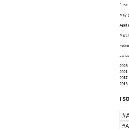
June 
May (
April 
March
Febru
Janua
2025 
2021 
2017 
2013 
I S
#
#A