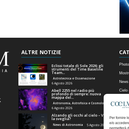
ALTRE NOTIZIE
CAT
Photo
Eclissi totale di Sole 2026: gli
strumenti del Time Baseline
Team...
Mostr
Astrotecnica e Osservazione
News 
6 Agosto 2026
Abell 2255 nel radio più
Cielo
profondo di sempre: nuova
mappa del...
Astro
Astronomia, Astrofisica e Cosmologia
Artico
6 Agosto 2026
Alzando gli occhi al cielo – Vale
Il Bl
Per fornire 
la sveglia?
e/o accedere
News di Astronomia
5 Agosto 2026
permetterà d