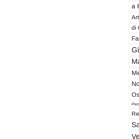
a 
Art
di
Fa
G
Ma
Me
No
Os
Plen
Re
Sa
V