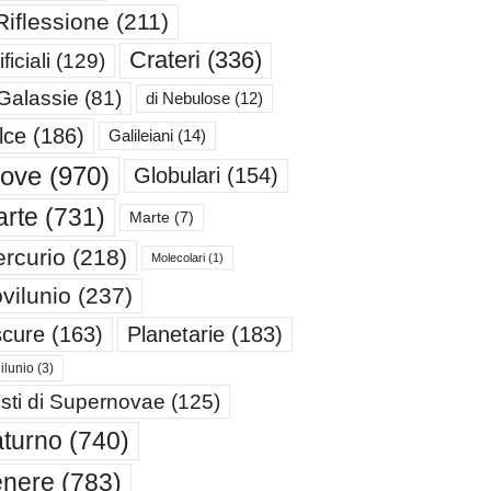
Riflessione
(211)
Crateri
(336)
ificiali
(129)
 Galassie
(81)
di Nebulose
(12)
lce
(186)
Galileiani
(14)
iove
(970)
Globulari
(154)
rte
(731)
Marte
(7)
rcurio
(218)
Molecolari
(1)
vilunio
(237)
cure
(163)
Planetarie
(183)
ilunio
(3)
sti di Supernovae
(125)
turno
(740)
enere
(783)