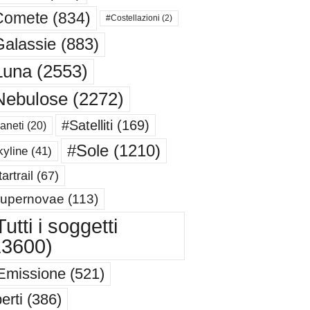
Comete
(834)
#Costellazioni
(2)
alassie
(883)
Luna
(2553)
Nebulose
(2272)
#Satelliti
(169)
aneti
(20)
#Sole
(1210)
yline
(41)
artrail
(67)
upernovae
(113)
utti i soggetti
13600)
Emissione
(521)
erti
(386)