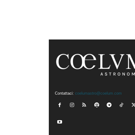
Contattaci:
coelumastro@coelum.com