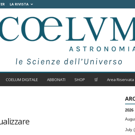
TER
LA RIVISTA
COELUM DIGITALE
ABBONATI
SHOP
🛒
Area Riservata
ARC
2026
ualizzare
Augus
July (