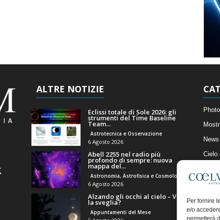
ALTRE NOTIZIE
CAT
Photo
Eclissi totale di Sole 2026: gli
strumenti del Time Baseline
Team...
Mostr
Astrotecnica e Osservazione
News 
6 Agosto 2026
Abell 2255 nel radio più
Cielo
profondo di sempre: nuova
mappa del...
Astro
Astronomia, Astrofisica e Cosmologia
Artico
6 Agosto 2026
Alzando gli occhi al cielo – Vale
Il Bl
Per fornire 
la sveglia?
e/o accedere
Appuntamenti del Mese
permetterà d