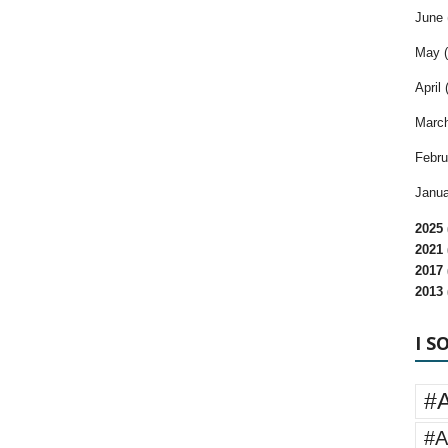
June 
May (
April 
March
Febru
Janua
2025 
2021 
2017 
2013 
I S
#
#A