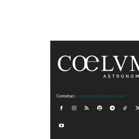
Contattaci:
coelumastro@coelum.com