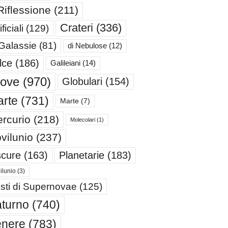
Riflessione
(211)
Crateri
(336)
ificiali
(129)
 Galassie
(81)
di Nebulose
(12)
lce
(186)
Galileiani
(14)
iove
(970)
Globulari
(154)
rte
(731)
Marte
(7)
rcurio
(218)
Molecolari
(1)
vilunio
(237)
cure
(163)
Planetarie
(183)
ilunio
(3)
sti di Supernovae
(125)
turno
(740)
enere
(783)