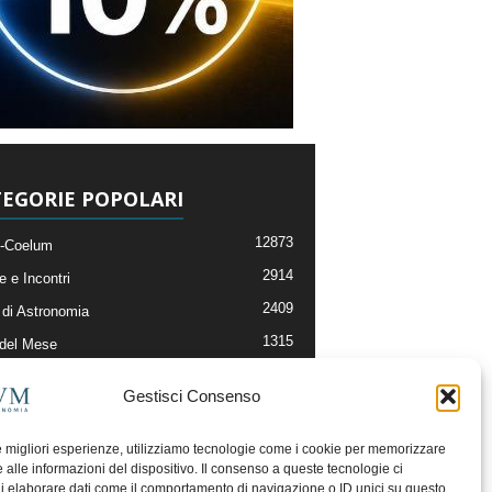
EGORIE POPOLARI
12873
-Coelum
2914
e e Incontri
2409
di Astronomia
1315
 del Mese
365
nomia, Astrofisica e Cosmologia
Gestisci Consenso
268
li e Risorse On-Line
192
og della Redazione
le migliori esperienze, utilizziamo tecnologie come i cookie per memorizzare
 alle informazioni del dispositivo. Il consenso a queste tecnologie ci
i elaborare dati come il comportamento di navigazione o ID unici su questo