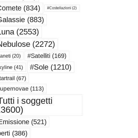
Comete
(834)
#Costellazioni
(2)
alassie
(883)
Luna
(2553)
Nebulose
(2272)
#Satelliti
(169)
aneti
(20)
#Sole
(1210)
yline
(41)
artrail
(67)
upernovae
(113)
utti i soggetti
13600)
Emissione
(521)
erti
(386)