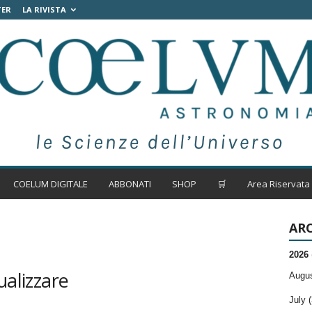
TER
LA RIVISTA
COELUM DIGITALE
ABBONATI
SHOP
🛒
Area Riservata
ARC
2026
ualizzare
Augus
July (