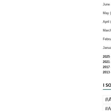
June 
May (
April 
March
Febru
Janua
2025 
2021 
2017 
2013 
I S
#
#A