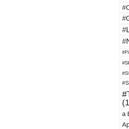
#
#G
#
#
#Pi
#Sk
#St
#S
#T
(
a 
Ap