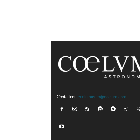
Contattaci:
coelumastro@coelum.com