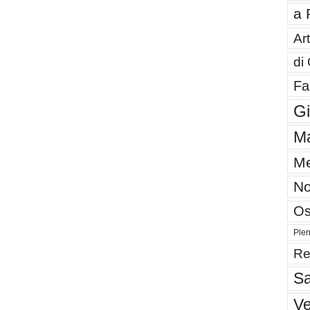
a 
Art
di
Fa
G
Ma
Me
No
Os
Plen
Re
Sa
V