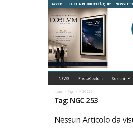
ACCEDI
LA TUA PUBBLICITÀ QUI?
NEWSLET
C
o
NEWS
PhotoCoelum
Sezioni
e
l
Home
Tags
NGC 253
u
Tag: NGC 253
m
A
s
Nessun Articolo da vis
t
r
o