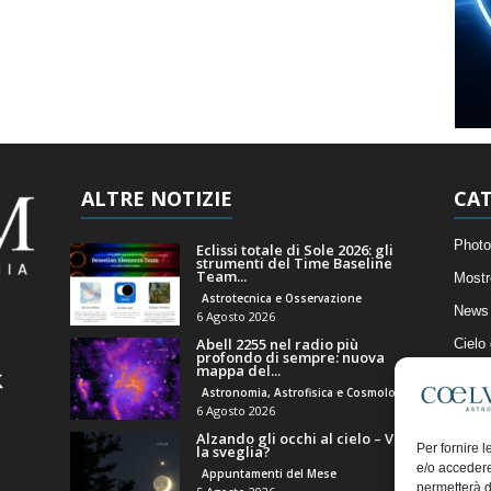
ALTRE NOTIZIE
CAT
Photo
Eclissi totale di Sole 2026: gli
strumenti del Time Baseline
Team...
Mostr
Astrotecnica e Osservazione
News 
6 Agosto 2026
Abell 2255 nel radio più
Cielo
profondo di sempre: nuova
mappa del...
Astro
Astronomia, Astrofisica e Cosmologia
Artico
6 Agosto 2026
Alzando gli occhi al cielo – Vale
Il Bl
Per fornire 
la sveglia?
e/o accedere
Appuntamenti del Mese
permetterà d