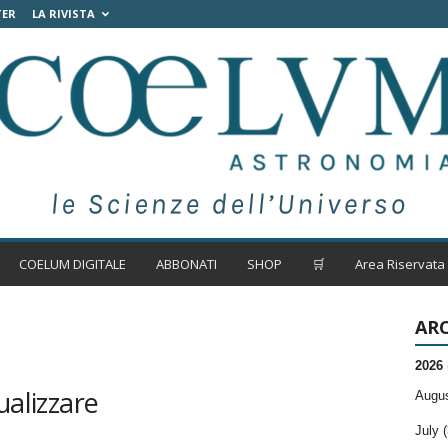
TER
LA RIVISTA
COELUM DIGITALE
ABBONATI
SHOP
🛒
Area Riservata
ARC
2026
ualizzare
Augus
July (