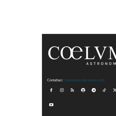
Contattaci:
coelumastro@coelum.com