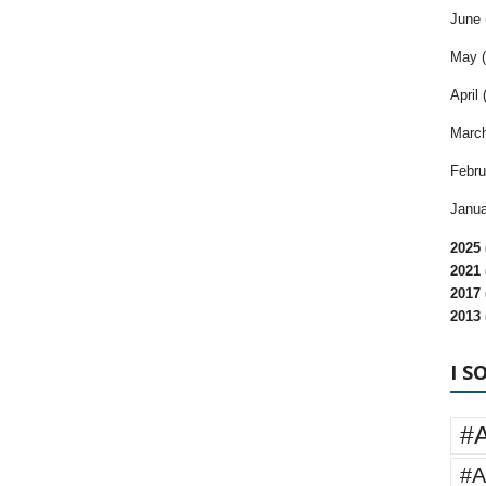
June 
May (
April 
March
Febru
Janua
2025 
2021 
2017 
2013 
I S
#
#A