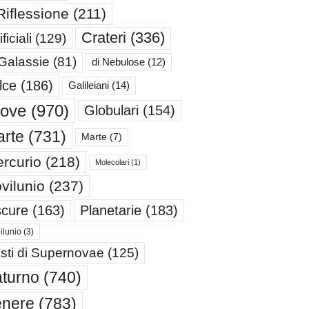
Riflessione
(211)
Crateri
(336)
ificiali
(129)
 Galassie
(81)
di Nebulose
(12)
lce
(186)
Galileiani
(14)
iove
(970)
Globulari
(154)
rte
(731)
Marte
(7)
rcurio
(218)
Molecolari
(1)
vilunio
(237)
cure
(163)
Planetarie
(183)
ilunio
(3)
sti di Supernovae
(125)
turno
(740)
enere
(783)