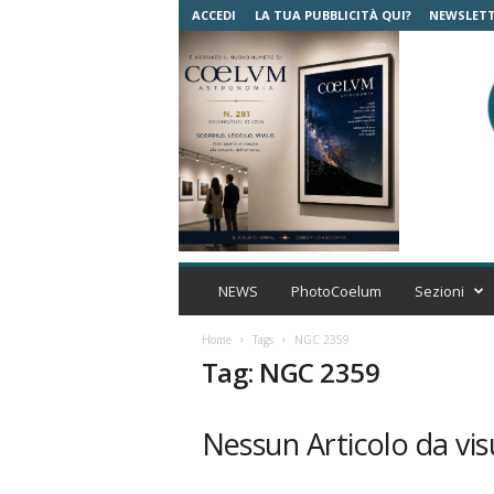
ACCEDI
LA TUA PUBBLICITÀ QUI?
NEWSLET
C
o
NEWS
PhotoCoelum
Sezioni
e
l
Home
Tags
NGC 2359
u
Tag: NGC 2359
m
A
s
Nessun Articolo da vis
t
r
o