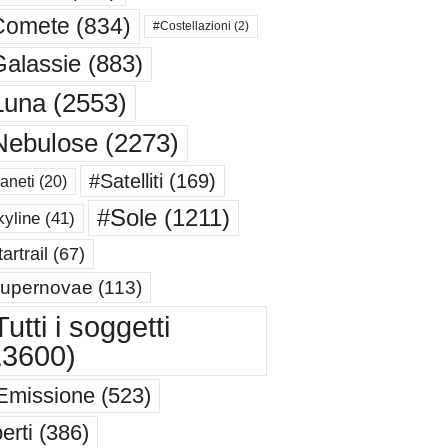
Comete
(834)
#Costellazioni
(2)
alassie
(883)
Luna
(2553)
Nebulose
(2273)
#Satelliti
(169)
aneti
(20)
#Sole
(1211)
yline
(41)
artrail
(67)
upernovae
(113)
utti i soggetti
13600)
Emissione
(523)
erti
(386)