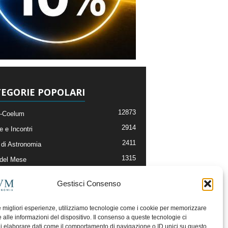
EGORIE POPOLARI
12873
-Coelum
2914
e e Incontri
2411
di Astronomia
1315
 del Mese
365
nomia, Astrofisica e Cosmologia
Gestisci Consenso
268
li e Risorse On-Line
192
og della Redazione
le migliori esperienze, utilizziamo tecnologie come i cookie per memorizzare
 alle informazioni del dispositivo. Il consenso a queste tecnologie ci
i elaborare dati come il comportamento di navigazione o ID unici su questo