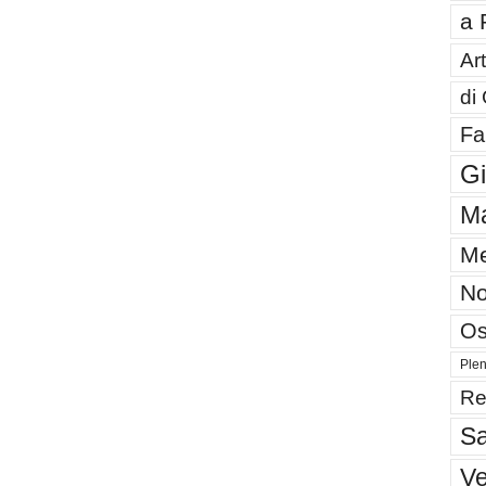
a 
Art
di
Fa
G
Ma
Me
No
Os
Plen
Re
Sa
V