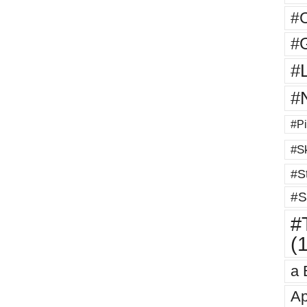
#
#G
#
#
#Pi
#Sk
#St
#S
#T
(
a 
Ap