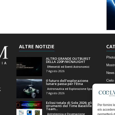
ALTRE NOTIZIE
CAT
Photo
ALTRO GRANDE OUTBURST
DELLA 220P/MCNAUGHT
Mostr
Effemeridi ed Eventi Astronomici
7 Agosto 2026
News 
Il futuro dell’esplorazione
Cielo
lunare passa per l’Etna
Astro
Astronautica ed Esplorazione Spaziale
7 Agosto 2026
Artico
Eclissi totale di Sole 2026: gli
Il Bl
Per fornire 
strumenti del Time Baseline
Team...
e/o accedere
Astrotecnica e Osservazione
permetterà d