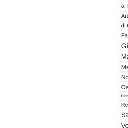
a 
Art
di
Fa
G
Ma
Me
No
Os
Plen
Re
Sa
V