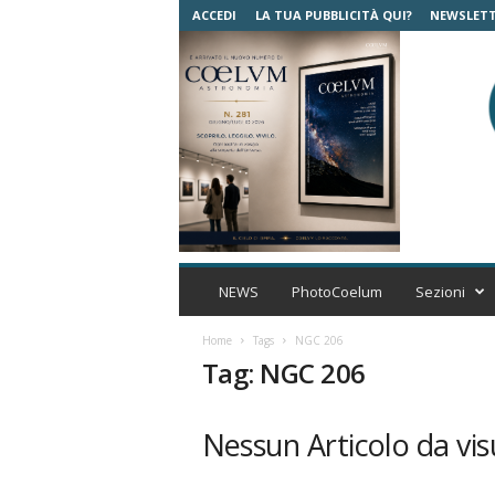
ACCEDI
LA TUA PUBBLICITÀ QUI?
NEWSLET
C
o
NEWS
PhotoCoelum
Sezioni
e
l
Home
Tags
NGC 206
u
Tag: NGC 206
m
A
s
Nessun Articolo da vis
t
r
o