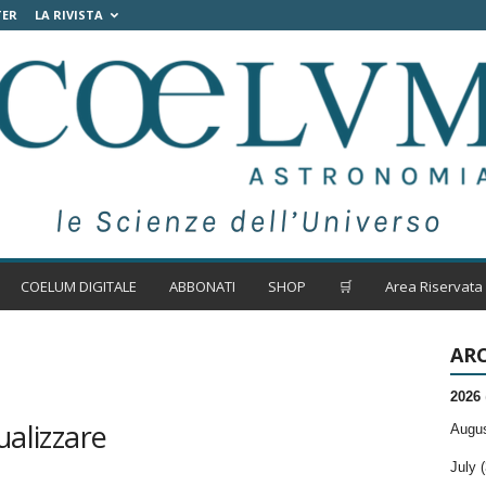
TER
LA RIVISTA
COELUM DIGITALE
ABBONATI
SHOP
🛒
Area Riservata
ARC
2026
ualizzare
Augus
July (