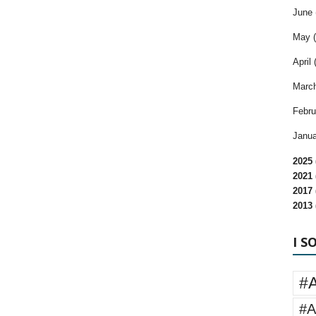
June 
May (
April 
March
Febru
Janua
2025 
2021 
2017 
2013 
I S
#
#A