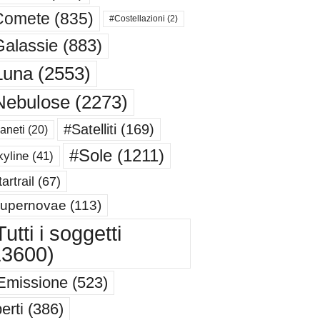
Comete
(835)
#Costellazioni
(2)
alassie
(883)
Luna
(2553)
Nebulose
(2273)
#Satelliti
(169)
aneti
(20)
#Sole
(1211)
yline
(41)
artrail
(67)
upernovae
(113)
utti i soggetti
13600)
Emissione
(523)
erti
(386)