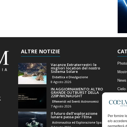
ALTRE NOTIZIE
CAT
Photo
Vacanze Extraterrestri: le
migliori location del nostro
Sistema Solare
Mostr
Didattica e Divulgazione
News 
8 Agosto 2026
IN AGGIORNAMENTO: ALTRO
Cielo
GRANDE OUTBURST DELLA
220P/MCNAUGHT
Astro
Effemeridi ed Eventi Astronomici
Artico
7 Agosto 2026
Il futuro dell’esplorazione
Il Bl
Per fornire 
lunare passa per l’Etna
e/o accedere
Astronautica ed Esplorazione Spaziale
permetterà d