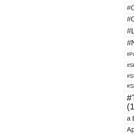
#
#G
#
#
#Pi
#Sk
#St
#S
#T
(
a 
Ap