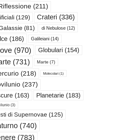
Riflessione
(211)
Crateri
(336)
ificiali
(129)
 Galassie
(81)
di Nebulose
(12)
lce
(186)
Galileiani
(14)
iove
(970)
Globulari
(154)
rte
(731)
Marte
(7)
rcurio
(218)
Molecolari
(1)
vilunio
(237)
cure
(163)
Planetarie
(183)
ilunio
(3)
sti di Supernovae
(125)
turno
(740)
enere
(783)