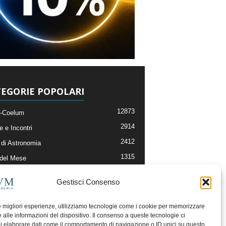
EGORIE POPOLARI
12873
-Coelum
2914
e e Incontri
2412
di Astronomia
1315
 del Mese
365
nomia, Astrofisica e Cosmologia
Gestisci Consenso
268
li e Risorse On-Line
192
og della Redazione
le migliori esperienze, utilizziamo tecnologie come i cookie per memorizzare
 alle informazioni del dispositivo. Il consenso a queste tecnologie ci
i elaborare dati come il comportamento di navigazione o ID unici su questo