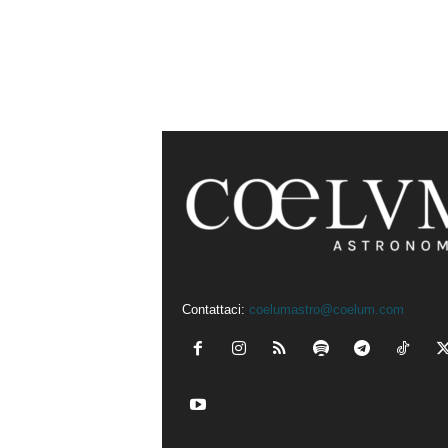
Contattaci:
coelumastro@coelum.com