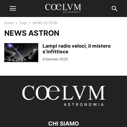
Home
Tags
NEWS ASTRON
NEWS ASTRON
Lampi radio veloci, il mistero
s’infittisce
9 Gennaio 2020
CHI SIAMO