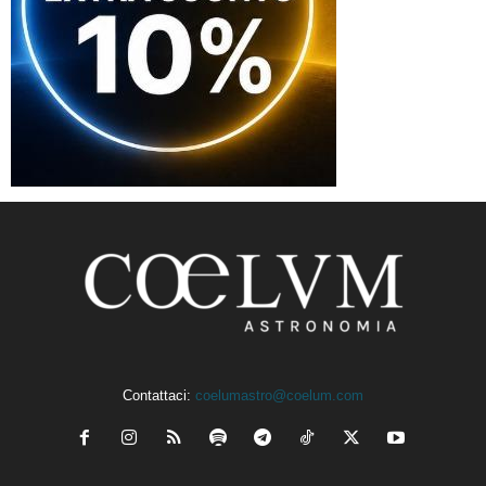
Contattaci:
coelumastro@coelum.com