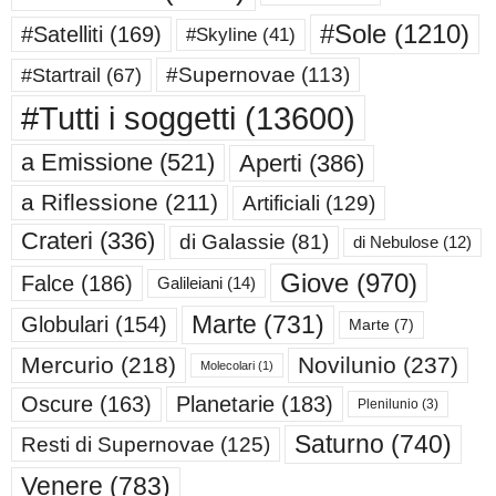
#Sole
(1210)
#Satelliti
(169)
#Skyline
(41)
#Supernovae
(113)
#Startrail
(67)
#Tutti i soggetti
(13600)
a Emissione
(521)
Aperti
(386)
a Riflessione
(211)
Artificiali
(129)
Crateri
(336)
di Galassie
(81)
di Nebulose
(12)
Giove
(970)
Falce
(186)
Galileiani
(14)
Marte
(731)
Globulari
(154)
Marte
(7)
Mercurio
(218)
Novilunio
(237)
Molecolari
(1)
Oscure
(163)
Planetarie
(183)
Plenilunio
(3)
Saturno
(740)
Resti di Supernovae
(125)
Venere
(783)