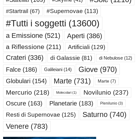
#Supernovae
(113)
#Startrail
(67)
#Tutti i soggetti
(13600)
a Emissione
(521)
Aperti
(386)
a Riflessione
(211)
Artificiali
(129)
Crateri
(336)
di Galassie
(81)
di Nebulose
(12)
Giove
(970)
Falce
(186)
Galileiani
(14)
Marte
(731)
Globulari
(154)
Marte
(7)
Mercurio
(218)
Novilunio
(237)
Molecolari
(1)
Oscure
(163)
Planetarie
(183)
Plenilunio
(3)
Saturno
(740)
Resti di Supernovae
(125)
Venere
(783)