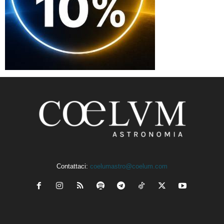
Contattaci:
coelumastro@coelum.com