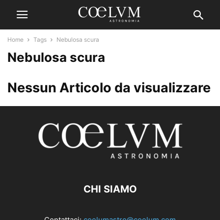
Home
Tags
Nebulosa scura
Nebulosa scura
Nessun Articolo da visualizzare
CHI SIAMO
Contattaci:
coelumastro@coelum.com