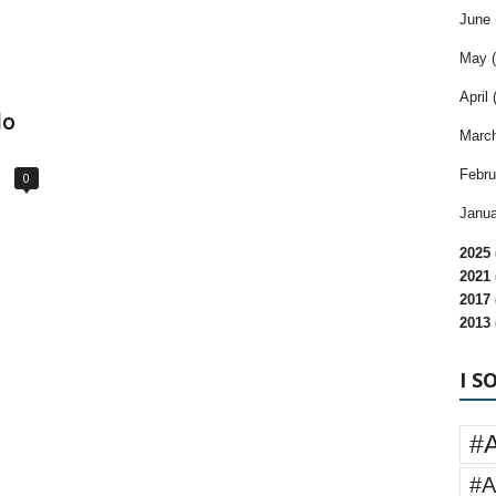
June 
May (
April 
lo
March
Febru
0
Janua
2025 
2021 
2017 
2013 
I S
#
#A