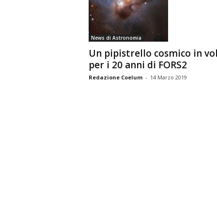
n
o
m
News di Astronomia
i
Un pipistrello cosmico in vo
a
per i 20 anni di FORS2
Redazione Coelum
-
14 Marzo 2019