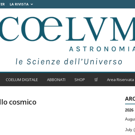
TER
LA RIVISTA
COELUM DIGITALE
ABBONATI
SHOP
🛒
Area Riservata
ARC
llo cosmico
2026
Augus
July (