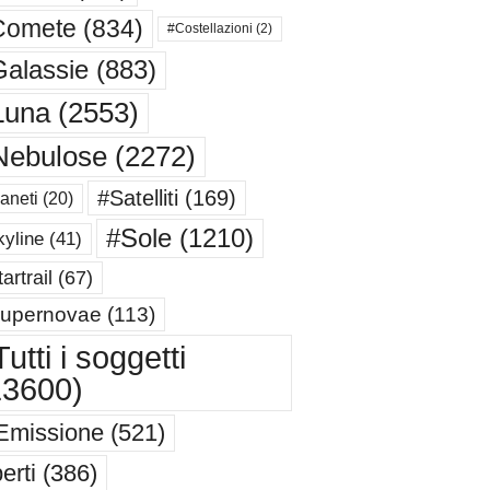
Comete
(834)
#Costellazioni
(2)
alassie
(883)
Luna
(2553)
Nebulose
(2272)
#Satelliti
(169)
aneti
(20)
#Sole
(1210)
yline
(41)
artrail
(67)
upernovae
(113)
utti i soggetti
13600)
Emissione
(521)
erti
(386)