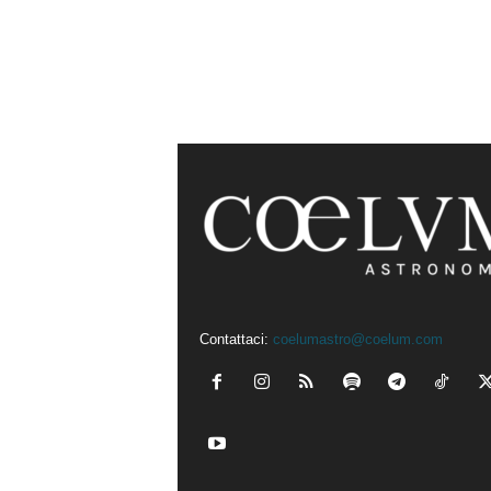
Contattaci:
coelumastro@coelum.com