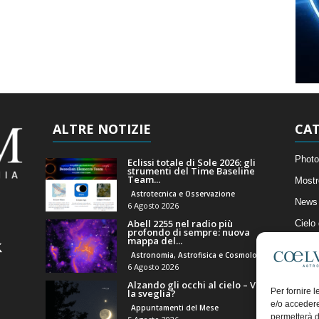
ALTRE NOTIZIE
CAT
Photo
Eclissi totale di Sole 2026: gli
strumenti del Time Baseline
Team...
Mostr
Astrotecnica e Osservazione
News 
6 Agosto 2026
Abell 2255 nel radio più
Cielo
profondo di sempre: nuova
mappa del...
Astro
Astronomia, Astrofisica e Cosmologia
Artico
6 Agosto 2026
Alzando gli occhi al cielo – Vale
Il Bl
Per fornire 
la sveglia?
e/o accedere
Appuntamenti del Mese
permetterà d