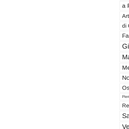
a 
Art
di
Fa
G
Ma
Me
No
Os
Plen
Re
Sa
V