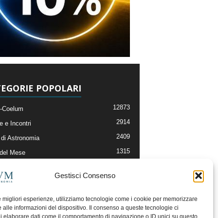
EGORIE POPOLARI
12873
-Coelum
2914
e e Incontri
2409
di Astronomia
1315
 del Mese
365
nomia, Astrofisica e Cosmologia
Gestisci Consenso
268
li e Risorse On-Line
192
og della Redazione
le migliori esperienze, utilizziamo tecnologie come i cookie per memorizzare
 alle informazioni del dispositivo. Il consenso a queste tecnologie ci
i elaborare dati come il comportamento di navigazione o ID unici su questo