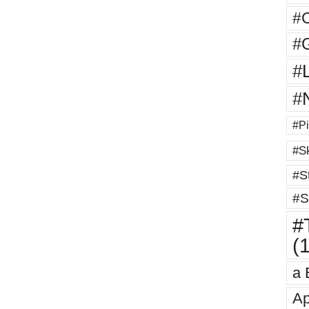
#
#G
#
#
#Pi
#Sk
#St
#S
#T
(
a 
Ap