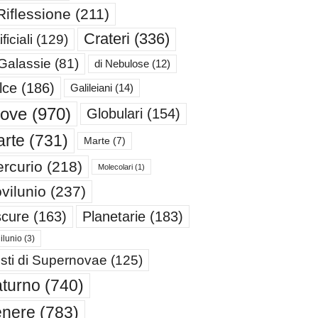
Riflessione
(211)
Crateri
(336)
ificiali
(129)
 Galassie
(81)
di Nebulose
(12)
lce
(186)
Galileiani
(14)
iove
(970)
Globulari
(154)
rte
(731)
Marte
(7)
rcurio
(218)
Molecolari
(1)
vilunio
(237)
cure
(163)
Planetarie
(183)
ilunio
(3)
sti di Supernovae
(125)
turno
(740)
enere
(783)