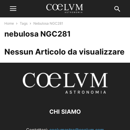
Home
Tags
Nebulosa NGC281
nebulosa NGC281
Nessun Articolo da visualizzare
CHI SIAMO
Contattaci:
coelumastro@coelum.com