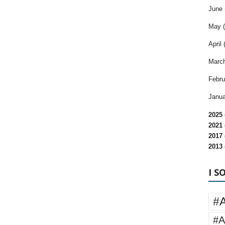
June 
May (
April 
March
Febru
Janua
2025 
2021 
2017 
2013 
I S
#
#A