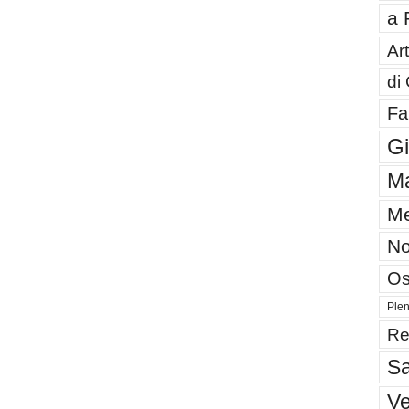
a 
Art
di
Fa
G
Ma
Me
No
Os
Plen
Re
Sa
V