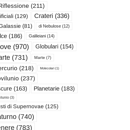
Riflessione
(211)
Crateri
(336)
ificiali
(129)
 Galassie
(81)
di Nebulose
(12)
lce
(186)
Galileiani
(14)
iove
(970)
Globulari
(154)
rte
(731)
Marte
(7)
rcurio
(218)
Molecolari
(1)
vilunio
(237)
cure
(163)
Planetarie
(183)
ilunio
(3)
sti di Supernovae
(125)
turno
(740)
enere
(783)