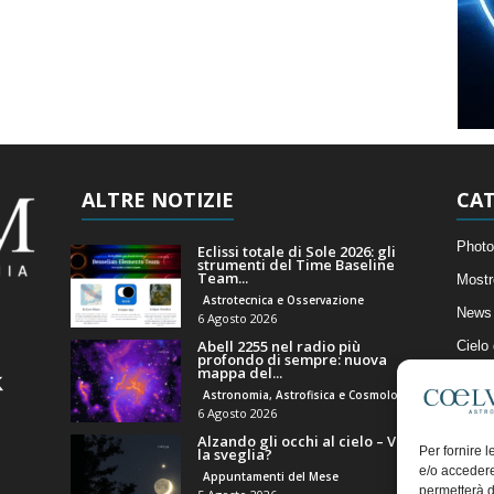
ALTRE NOTIZIE
CAT
Photo
Eclissi totale di Sole 2026: gli
strumenti del Time Baseline
Team...
Mostr
Astrotecnica e Osservazione
News 
6 Agosto 2026
Abell 2255 nel radio più
Cielo
profondo di sempre: nuova
mappa del...
Astro
Astronomia, Astrofisica e Cosmologia
Artico
6 Agosto 2026
Alzando gli occhi al cielo – Vale
Il Bl
Per fornire 
la sveglia?
e/o accedere
Appuntamenti del Mese
permetterà d