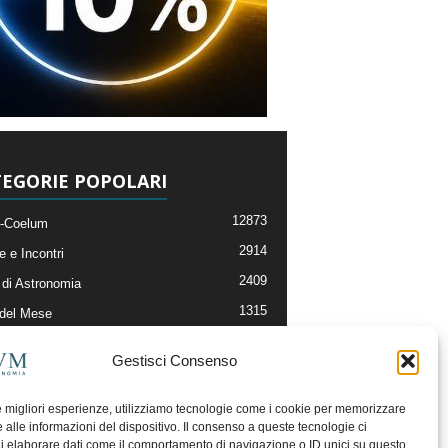
EGORIE POPOLARI
12873
-Coelum
2914
e e Incontri
2409
di Astronomia
1315
 del Mese
365
nomia, Astrofisica e Cosmologia
Gestisci Consenso
268
li e Risorse On-Line
192
og della Redazione
le migliori esperienze, utilizziamo tecnologie come i cookie per memorizzare
 alle informazioni del dispositivo. Il consenso a queste tecnologie ci
i elaborare dati come il comportamento di navigazione o ID unici su questo