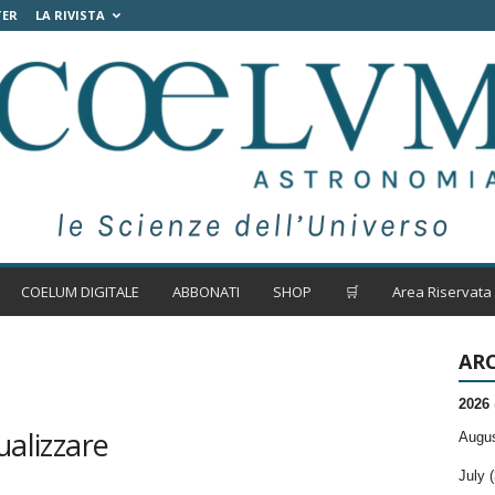
TER
LA RIVISTA
COELUM DIGITALE
ABBONATI
SHOP
🛒
Area Riservata
ARC
2026
ualizzare
Augus
July (