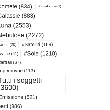
Comete
(834)
#Costellazioni
(2)
alassie
(883)
Luna
(2553)
Nebulose
(2272)
#Satelliti
(169)
aneti
(20)
#Sole
(1210)
yline
(41)
artrail
(67)
upernovae
(113)
utti i soggetti
13600)
Emissione
(521)
erti
(386)