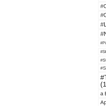
#
#G
#
#
#Pi
#Sk
#St
#S
#T
(
a 
Ap