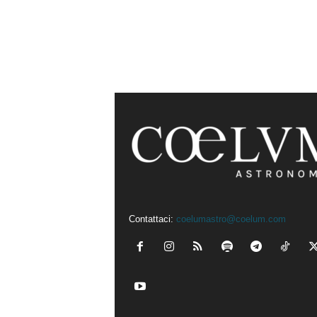
Contattaci:
coelumastro@coelum.com