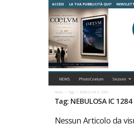
ACCEDI
LA TUA PUBBLICITÀ QUI?
NEWSLET
C
o
NEWS
PhotoCoelum
Sezioni
e
l
Home
Tags
NEBULOSA IC 1284
u
Tag: NEBULOSA IC 1284
m
A
s
Nessun Articolo da vis
t
r
o