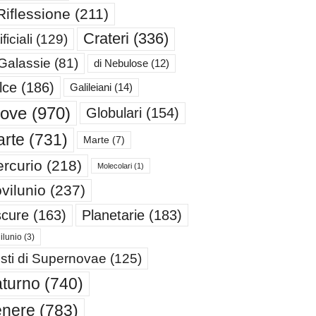
Riflessione
(211)
Crateri
(336)
ificiali
(129)
 Galassie
(81)
di Nebulose
(12)
lce
(186)
Galileiani
(14)
iove
(970)
Globulari
(154)
rte
(731)
Marte
(7)
rcurio
(218)
Molecolari
(1)
vilunio
(237)
cure
(163)
Planetarie
(183)
ilunio
(3)
sti di Supernovae
(125)
turno
(740)
enere
(783)