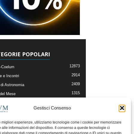
EGORIE POPOLARI
12873
-Coelum
2914
e e Incontri
2409
di Astronomia
1315
 del Mese
365
nomia, Astrofisica e Cosmologia
Gestisci Consenso
268
li e Risorse On-Line
192
og della Redazione
le migliori esperienze, utilizziamo tecnologie come i cookie per memorizzare
 alle informazioni del dispositivo. Il consenso a queste tecnologie ci
i elaborare dati come il comportamento di navigazione o ID unici su questo