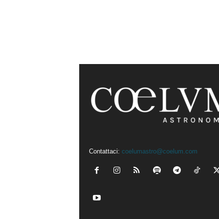
Contattaci:
coelumastro@coelum.com