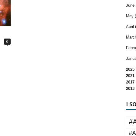
June 
May (
April 
March
0
Febru
Janua
2025 
2021 
2017 
2013 
I S
#
#A