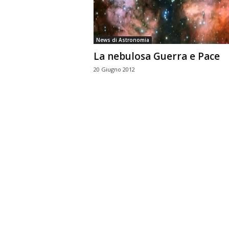
n
o
m
News di Astronomia
i
La nebulosa Guerra e Pace
a
20 Giugno 2012