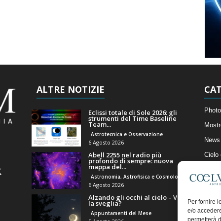
ALTRE NOTIZIE
CAT
Photo
Eclissi totale di Sole 2026: gli
strumenti del Time Baseline
Team...
Mostr
Astrotecnica e Osservazione
News 
6 Agosto 2026
Abell 2255 nel radio più
Cielo
profondo di sempre: nuova
mappa del...
Astro
Astronomia, Astrofisica e Cosmologia
Artico
6 Agosto 2026
Alzando gli occhi al cielo – Vale
Il Bl
Per fornire 
la sveglia?
e/o accedere
Appuntamenti del Mese
permetterà d