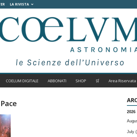
TER
LA RIVISTA
COELUM DIGITALE
ABBONATI
SHOP
🛒
Area Riservata
ARC
 Pace
2026
Augus
July (