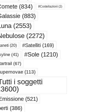
Comete
(834)
#Costellazioni
(2)
alassie
(883)
Luna
(2553)
Nebulose
(2272)
#Satelliti
(169)
aneti
(20)
#Sole
(1210)
yline
(41)
artrail
(67)
upernovae
(113)
utti i soggetti
13600)
Emissione
(521)
erti
(386)