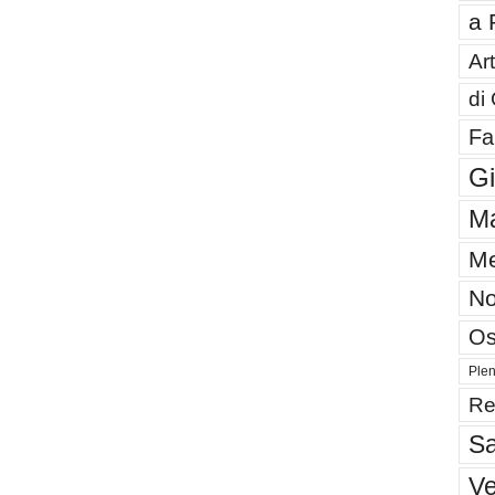
a 
Art
di
Fa
G
Ma
Me
No
Os
Plen
Re
Sa
V