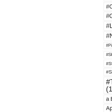
#
#G
#
#
#Pi
#Sk
#St
#S
#T
(
a 
Ap