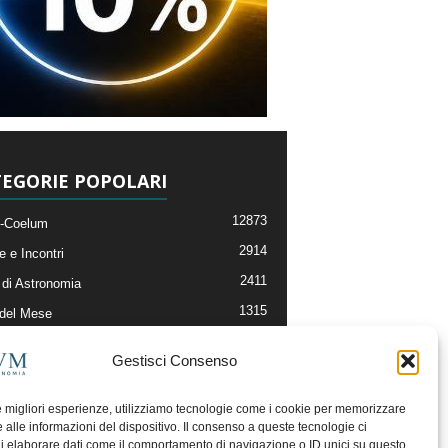
EGORIE POPOLARI
12873
-Coelum
2914
e e Incontri
2411
di Astronomia
1315
 del Mese
365
nomia, Astrofisica e Cosmologia
Gestisci Consenso
268
li e Risorse On-Line
192
og della Redazione
le migliori esperienze, utilizziamo tecnologie come i cookie per memorizzare
 alle informazioni del dispositivo. Il consenso a queste tecnologie ci
i elaborare dati come il comportamento di navigazione o ID unici su questo