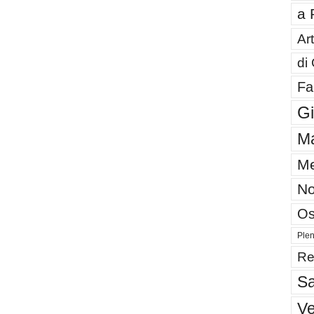
a 
Art
di
Fa
G
Ma
Me
No
Os
Plen
Re
Sa
V