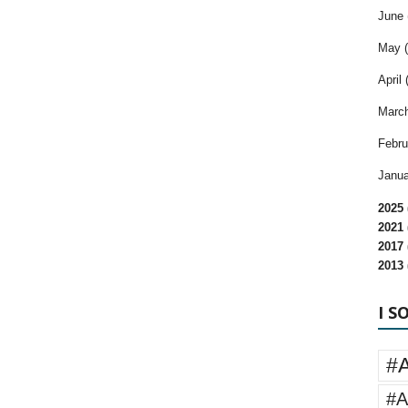
June 
May (
April 
March
Febru
Janua
2025 
2021 
2017 
2013 
I S
#
#A