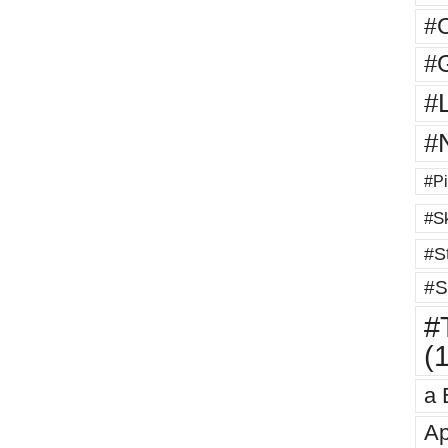
#
#G
#
#
#Pi
#Sk
#St
#S
#T
(
a 
Ap