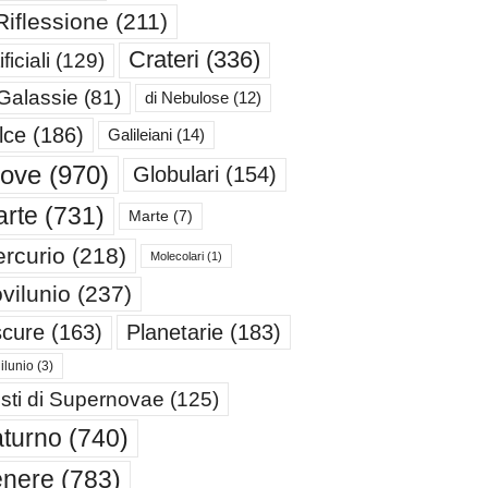
Riflessione
(211)
Crateri
(336)
ificiali
(129)
 Galassie
(81)
di Nebulose
(12)
lce
(186)
Galileiani
(14)
iove
(970)
Globulari
(154)
rte
(731)
Marte
(7)
rcurio
(218)
Molecolari
(1)
vilunio
(237)
cure
(163)
Planetarie
(183)
ilunio
(3)
sti di Supernovae
(125)
turno
(740)
enere
(783)