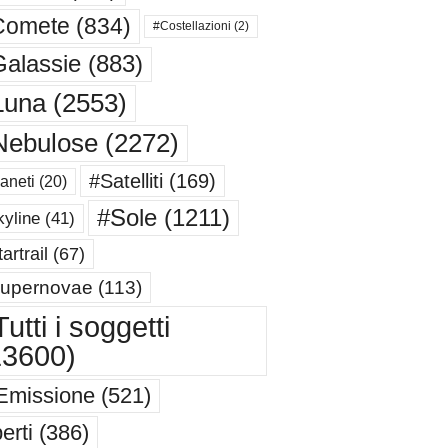
Comete
(834)
#Costellazioni
(2)
alassie
(883)
Luna
(2553)
Nebulose
(2272)
#Satelliti
(169)
aneti
(20)
#Sole
(1211)
yline
(41)
artrail
(67)
upernovae
(113)
utti i soggetti
13600)
Emissione
(521)
erti
(386)