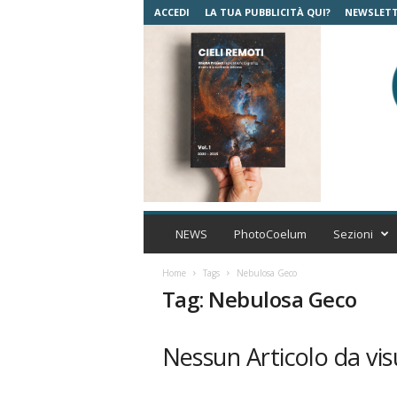
ACCEDI
LA TUA PUBBLICITÀ QUI?
NEWSLET
C
o
NEWS
PhotoCoelum
Sezioni
e
l
Home
Tags
Nebulosa Geco
u
Tag: Nebulosa Geco
m
A
s
Nessun Articolo da vis
t
r
o