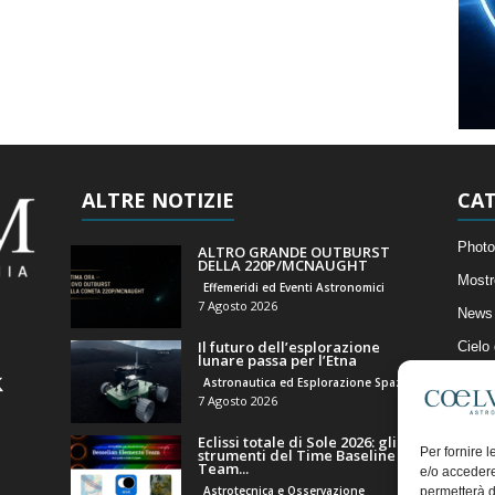
ALTRE NOTIZIE
CAT
Photo
ALTRO GRANDE OUTBURST
DELLA 220P/MCNAUGHT
Mostr
Effemeridi ed Eventi Astronomici
7 Agosto 2026
News 
Il futuro dell’esplorazione
Cielo
lunare passa per l’Etna
Astro
Astronautica ed Esplorazione Spaziale
7 Agosto 2026
Artico
Eclissi totale di Sole 2026: gli
Il Bl
Per fornire 
strumenti del Time Baseline
Team...
e/o accedere
Astrotecnica e Osservazione
permetterà d