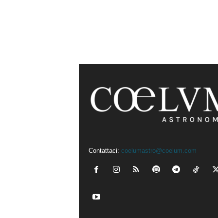
Contattaci:
coelumastro@coelum.com