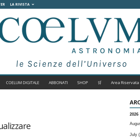
TER
LA RIVISTA
COELUM DIGITALE
ABBONATI
SHOP
🛒
Area Riservata
ARC
2026
ualizzare
Augus
July (