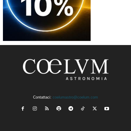
Contattaci:
coelumastro@coelum.com