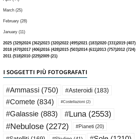
March (25)
February (28)
January (11)
2025 (329)
2024 (362)
2023 (320)
2022 (495)
2021 (183)
2020 (331)
2019 (407)
2018 (470)
2017 (406)
2016 (428)
2015 (503)
2014 (611)
2013 (757)
2012 (724)
2011 (518)
2010 (229)
2009 (21)
I SOGGETTI PIÙ FOTOGRAFATI
#Ammassi
(750)
#Asteroidi
(183)
#Comete
(834)
#Costellazioni
(2)
#Luna
(2553)
#Galassie
(883)
#Nebulose
(2272)
#Pianeti
(20)
#Sole
(1210)
#Satelliti
(169)
#Skyline
(41)