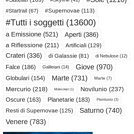
#Supernovae
(113)
#Startrail
(67)
#Tutti i soggetti
(13600)
a Emissione
(521)
Aperti
(386)
a Riflessione
(211)
Artificiali
(129)
Crateri
(336)
di Galassie
(81)
di Nebulose
(12)
Giove
(970)
Falce
(186)
Galileiani
(14)
Marte
(731)
Globulari
(154)
Marte
(7)
Mercurio
(218)
Novilunio
(237)
Molecolari
(1)
Oscure
(163)
Planetarie
(183)
Plenilunio
(3)
Saturno
(740)
Resti di Supernovae
(125)
Venere
(783)