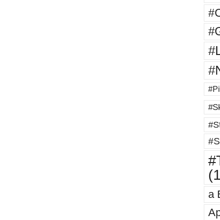
#
#G
#
#
#Pi
#Sk
#St
#S
#T
(
a 
Ap