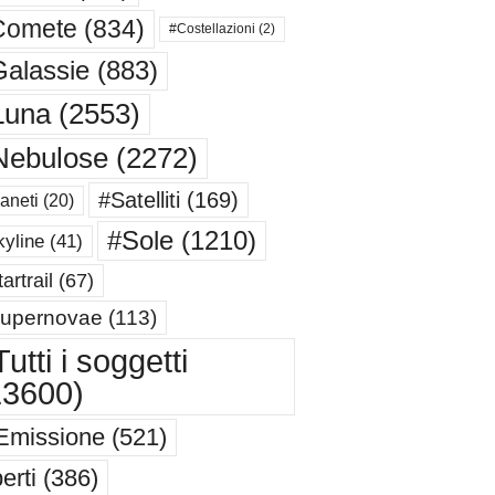
Comete
(834)
#Costellazioni
(2)
alassie
(883)
Luna
(2553)
Nebulose
(2272)
#Satelliti
(169)
aneti
(20)
#Sole
(1210)
yline
(41)
artrail
(67)
upernovae
(113)
utti i soggetti
13600)
Emissione
(521)
erti
(386)