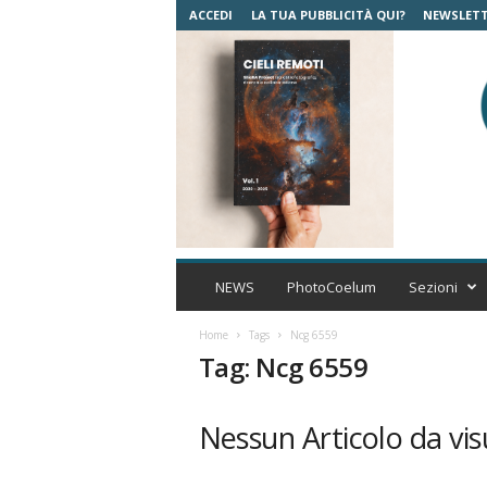
ACCEDI
LA TUA PUBBLICITÀ QUI?
NEWSLET
C
o
NEWS
PhotoCoelum
Sezioni
e
l
Home
Tags
Ncg 6559
u
Tag: Ncg 6559
m
A
s
Nessun Articolo da vis
t
r
o