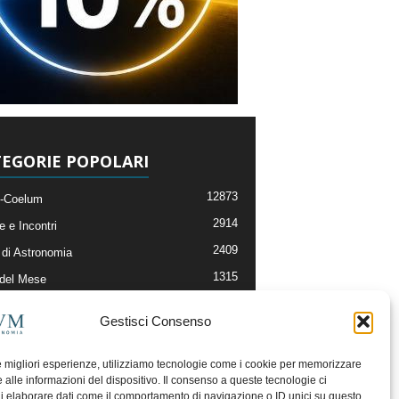
EGORIE POPOLARI
12873
-Coelum
2914
e e Incontri
2409
di Astronomia
1315
 del Mese
365
nomia, Astrofisica e Cosmologia
Gestisci Consenso
268
li e Risorse On-Line
192
og della Redazione
le migliori esperienze, utilizziamo tecnologie come i cookie per memorizzare
 alle informazioni del dispositivo. Il consenso a queste tecnologie ci
i elaborare dati come il comportamento di navigazione o ID unici su questo