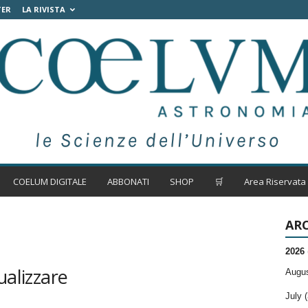
TER
LA RIVISTA
COELUM DIGITALE
ABBONATI
SHOP
🛒
Area Riservata
ARC
2026
ualizzare
Augus
July (