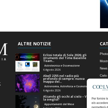
ALTRE NOTIZIE
CAT
Photo
Eclissi totale di Sole 2026: gli
strumenti del Time Baseline
Team...
Mostr
Astrotecnica e Osservazione
News 
6 Agosto 2026
Abell 2255 nel radio più
Cielo
profondo di sempre: nuova
mappa del...
Astro
Astronomia, Astrofisica e Cosmologia
Artico
6 Agosto 2026
Alzando gli occhi al cielo – Vale
Il Bl
Per fornire 
la sveglia?
e/o accedere
Appuntamenti del Mese
permetterà d