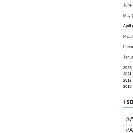
June 
May (
April 
March
Febru
Janua
2025 
2021 
2017 
2013 
I S
#
#A