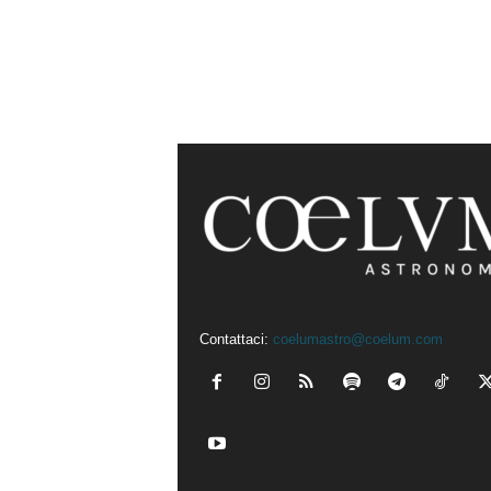
Contattaci:
coelumastro@coelum.com