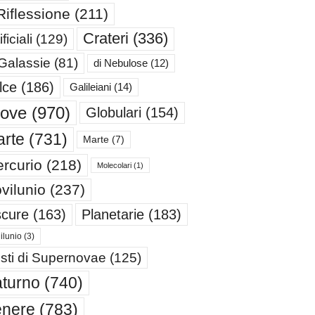
Riflessione
(211)
Crateri
(336)
ificiali
(129)
 Galassie
(81)
di Nebulose
(12)
lce
(186)
Galileiani
(14)
iove
(970)
Globulari
(154)
rte
(731)
Marte
(7)
rcurio
(218)
Molecolari
(1)
vilunio
(237)
cure
(163)
Planetarie
(183)
ilunio
(3)
sti di Supernovae
(125)
turno
(740)
enere
(783)