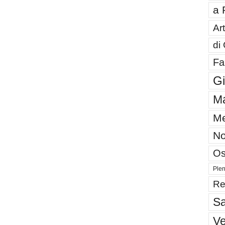
a 
Art
di
Fa
G
Ma
Me
No
Os
Plen
Re
Sa
V