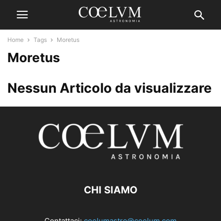
Home
Tags
Moretus
Moretus
Nessun Articolo da visualizzare
CHI SIAMO
Contattaci:
coelumastro@coelum.com