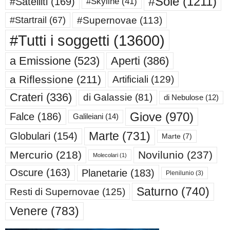
#Sole
(1211)
#Satelliti
(169)
#Skyline
(41)
#Supernovae
(113)
#Startrail
(67)
#Tutti i soggetti
(13600)
a Emissione
(523)
Aperti
(386)
a Riflessione
(211)
Artificiali
(129)
Crateri
(336)
di Galassie
(81)
di Nebulose
(12)
Giove
(970)
Falce
(186)
Galileiani
(14)
Marte
(731)
Globulari
(154)
Marte
(7)
Mercurio
(218)
Novilunio
(237)
Molecolari
(1)
Oscure
(163)
Planetarie
(183)
Plenilunio
(3)
Saturno
(740)
Resti di Supernovae
(125)
Venere
(783)