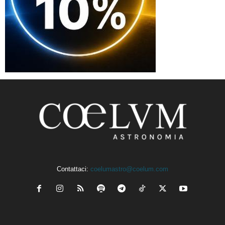
Contattaci:
coelumastro@coelum.com