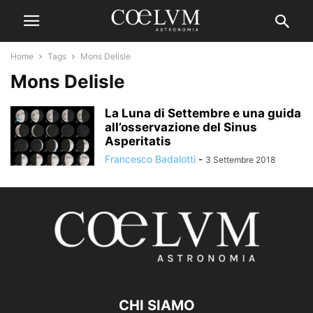
Home
Tags
Mons Delisle
Mons Delisle
La Luna di Settembre e una guida
all’osservazione del Sinus
Asperitatis
Francesco Badalotti
-
3 Settembre 2018
CHI SIAMO