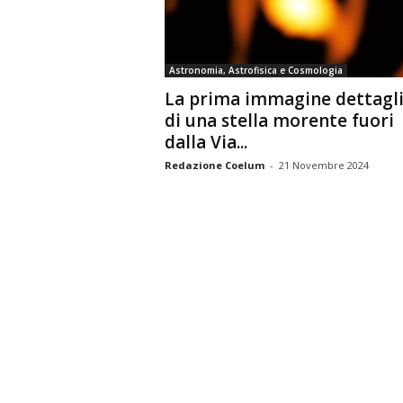
n
o
m
Astronomia, Astrofisica e Cosmologia
i
La prima immagine dettagl
a
di una stella morente fuori
dalla Via...
Redazione Coelum
-
21 Novembre 2024