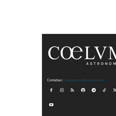
Contattaci:
coelumastro@coelum.com