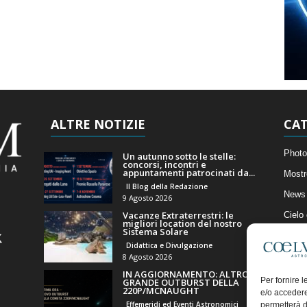
ALTRE NOTIZIE
CAT
Photo
Un autunno sotto le stelle:
concorsi, incontri e
appuntamenti patrocinati da...
Mostr
Il Blog della Redazione
News 
9 Agosto 2026
Vacanze Extraterrestri: le
Cielo
migliori location del nostro
Sistema Solare
Astro
Didattica e Divulgazione
Artico
8 Agosto 2026
IN AGGIORNAMENTO: ALTRO
Il Bl
Per fornire 
GRANDE OUTBURST DELLA
220P/MCNAUGHT
e/o accedere
Effemeridi ed Eventi Astronomici
permetterà d