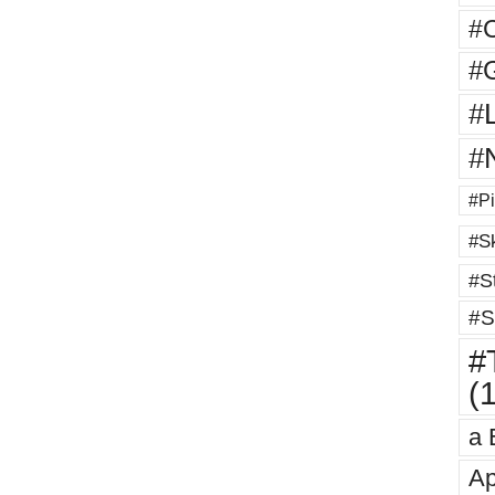
#
#G
#
#
#Pi
#Sk
#St
#S
#T
(
a 
Ap