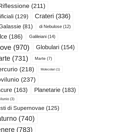
Riflessione
(211)
Crateri
(336)
ificiali
(129)
 Galassie
(81)
di Nebulose
(12)
lce
(186)
Galileiani
(14)
iove
(970)
Globulari
(154)
rte
(731)
Marte
(7)
rcurio
(218)
Molecolari
(1)
vilunio
(237)
cure
(163)
Planetarie
(183)
ilunio
(3)
sti di Supernovae
(125)
turno
(740)
enere
(783)