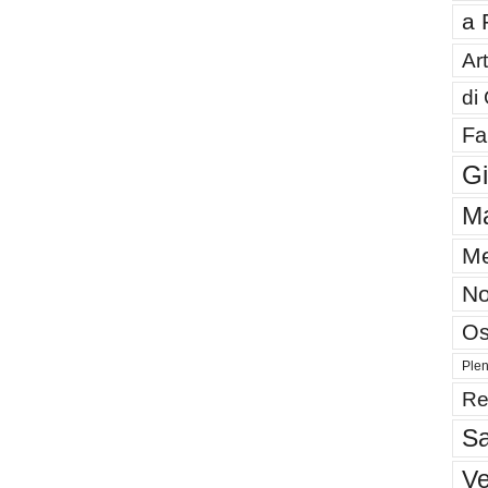
a 
Art
di
Fa
G
Ma
Me
No
Os
Plen
Re
Sa
V