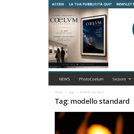
ACCEDI
LA TUA PUBBLICITÀ QUI?
NEWSLET
C
o
NEWS
PhotoCoelum
Sezioni
e
l
Home
Tags
Modello standard
u
Tag: modello standard
m
A
s
t
r
o