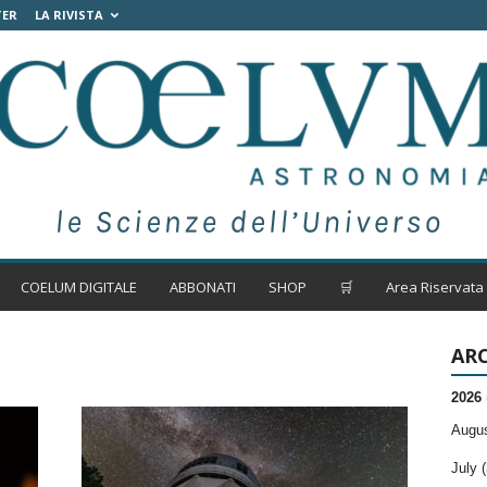
TER
LA RIVISTA
COELUM DIGITALE
ABBONATI
SHOP
🛒
Area Riservata
ARC
2026
Augus
July (