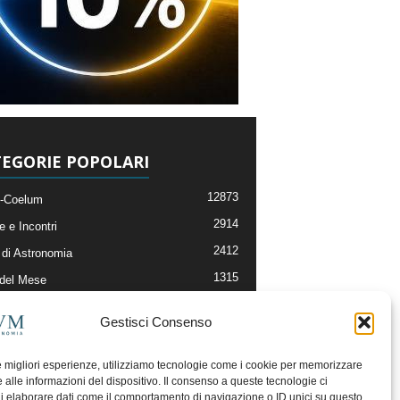
EGORIE POPOLARI
12873
-Coelum
2914
e e Incontri
2412
di Astronomia
1315
 del Mese
365
nomia, Astrofisica e Cosmologia
Gestisci Consenso
268
li e Risorse On-Line
193
og della Redazione
le migliori esperienze, utilizziamo tecnologie come i cookie per memorizzare
 alle informazioni del dispositivo. Il consenso a queste tecnologie ci
i elaborare dati come il comportamento di navigazione o ID unici su questo