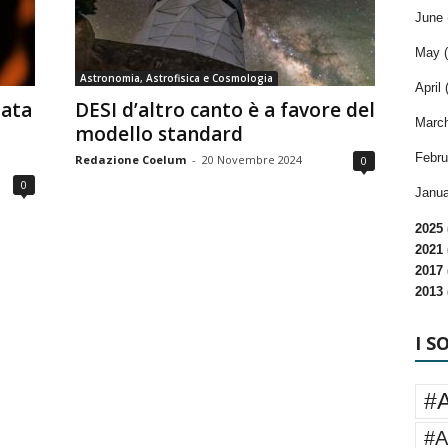
June 
May (
Astronomia, Astrofisica e Cosmologia
April 
iata
DESI d’altro canto è a favore del
March
modello standard
Febru
Redazione Coelum
-
20 Novembre 2024
0
0
Janua
2025 
2021 
2017 
2013 
I S
#
#A