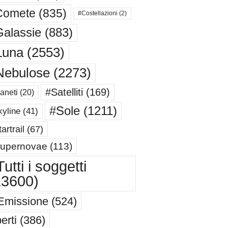
Comete
(835)
#Costellazioni
(2)
alassie
(883)
Luna
(2553)
Nebulose
(2273)
#Satelliti
(169)
aneti
(20)
#Sole
(1211)
yline
(41)
artrail
(67)
upernovae
(113)
utti i soggetti
13600)
Emissione
(524)
erti
(386)