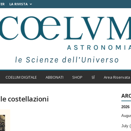
TER
LA RIVISTA
COELUM DIGITALE
ABBONATI
SHOP
🛒
Area Riservata
ARC
le costellazioni
2026
Augus
July (