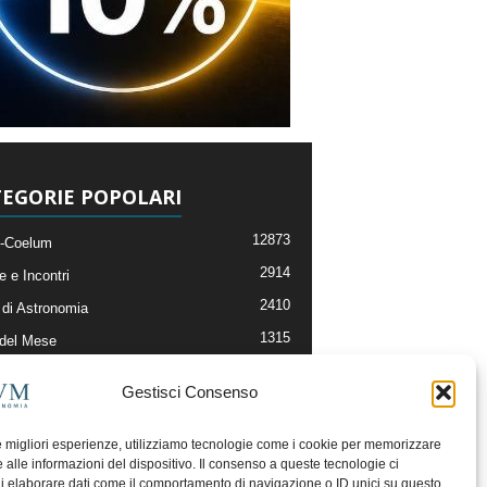
EGORIE POPOLARI
12873
-Coelum
2914
e e Incontri
2410
di Astronomia
1315
 del Mese
365
nomia, Astrofisica e Cosmologia
Gestisci Consenso
268
li e Risorse On-Line
192
og della Redazione
le migliori esperienze, utilizziamo tecnologie come i cookie per memorizzare
 alle informazioni del dispositivo. Il consenso a queste tecnologie ci
i elaborare dati come il comportamento di navigazione o ID unici su questo