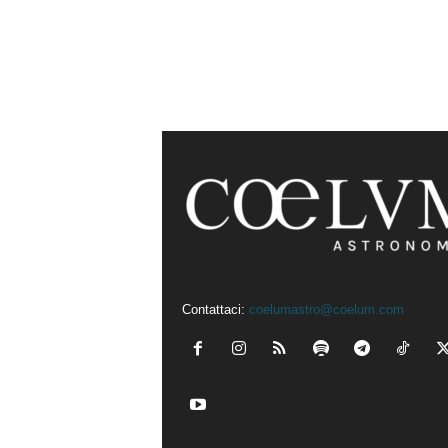
Contattaci:
coelumastro@coelum.com