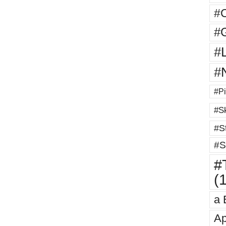
#
#G
#
#
#Pi
#Sk
#St
#S
#T
(
a 
Ap