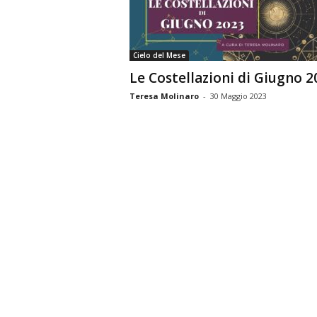
n
o
m
Cielo del Mese
i
Le Costellazioni di Giugno 2
a
Teresa Molinaro
-
30 Maggio 2023