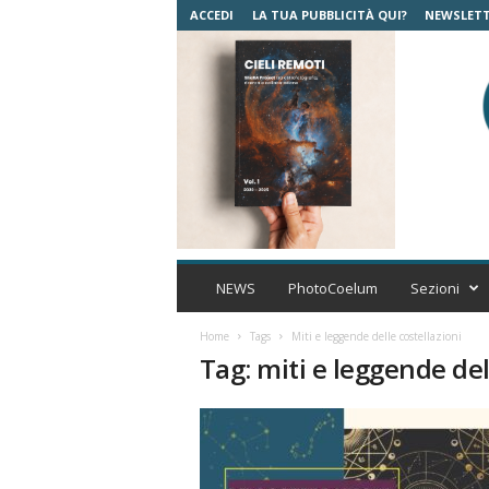
ACCEDI
LA TUA PUBBLICITÀ QUI?
NEWSLET
C
o
NEWS
PhotoCoelum
Sezioni
e
l
Home
Tags
Miti e leggende delle costellazioni
u
Tag: miti e leggende del
m
A
s
t
r
o