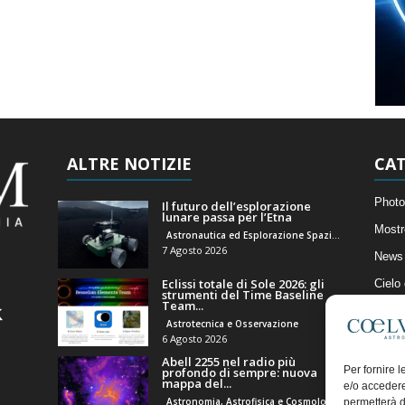
ALTRE NOTIZIE
CAT
Photo
Il futuro dell’esplorazione
lunare passa per l’Etna
Mostr
Astronautica ed Esplorazione Spaziale
7 Agosto 2026
News 
Eclissi totale di Sole 2026: gli
Cielo
strumenti del Time Baseline
Team...
Astro
Astrotecnica e Osservazione
Artico
6 Agosto 2026
Abell 2255 nel radio più
Il Bl
Per fornire 
profondo di sempre: nuova
mappa del...
e/o accedere
Astronomia, Astrofisica e Cosmologia
permetterà d