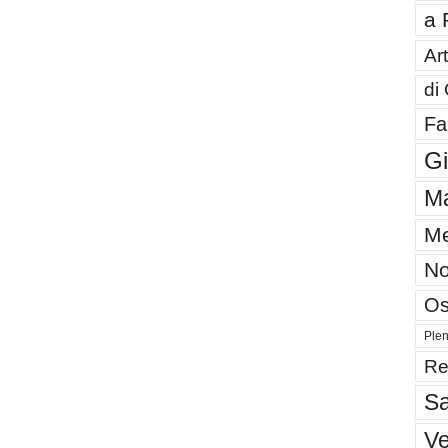
a 
Art
di
Fa
G
Ma
Me
No
Os
Plen
Re
Sa
V