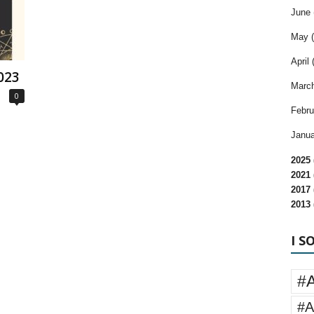
June 
May (
April 
023
March
0
Febru
Janua
2025 
2021 
2017 
2013 
I S
#
#A