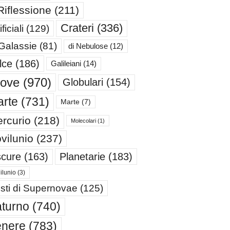
Riflessione
(211)
Crateri
(336)
ificiali
(129)
 Galassie
(81)
di Nebulose
(12)
lce
(186)
Galileiani
(14)
iove
(970)
Globulari
(154)
rte
(731)
Marte
(7)
rcurio
(218)
Molecolari
(1)
vilunio
(237)
cure
(163)
Planetarie
(183)
ilunio
(3)
sti di Supernovae
(125)
turno
(740)
enere
(783)