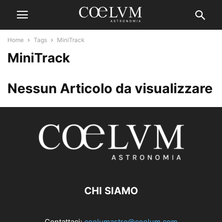
Home
Tags
MiniTrack
MiniTrack
Nessun Articolo da visualizzare
CHI SIAMO
Contattaci:
coelumastro@coelum.com