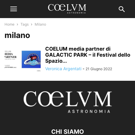
Home
Tags
Milano
milano
COELUM media partner di
GALACTIC PARK – il Festival dello
Spazio...
Veronica Argentati
-
21 Giugno 2022
CHI SIAMO