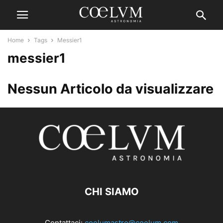
Home
Tags
Messier1
messier1
Nessun Articolo da visualizzare
CHI SIAMO
Contattaci:
coelumastro@coelum.com