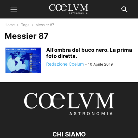
Home
Tags
Messier 87
Messier 87
All’ombra del buco nero. La prima
foto diretta.
Redazione Coelum
-
10 Aprile 2019
CHI SIAMO