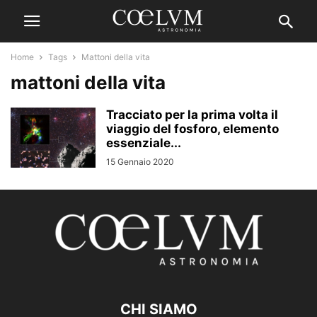
Home
Tags
Mattoni della vita
mattoni della vita
Tracciato per la prima volta il
viaggio del fosforo, elemento
essenziale...
15 Gennaio 2020
CHI SIAMO