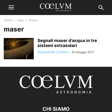
Home
Tags
Maser
maser
Segnali maser d’acqua in tre
sistemi extrasolari
Redazione Coelum
-
30 Maggio 2017
CHI SIAMO