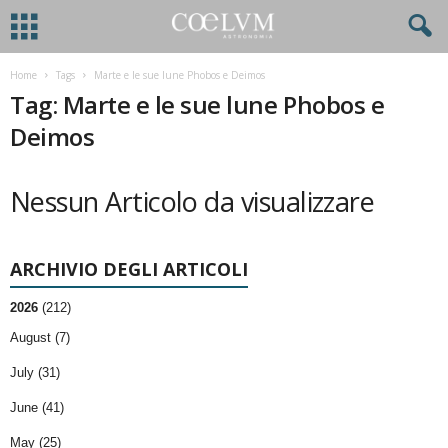
Home
Tags
Marte e le sue lune Phobos e Deimos
Tag: Marte e le sue lune Phobos e
Deimos
Nessun Articolo da visualizzare
ARCHIVIO DEGLI ARTICOLI
2026
(212)
August (7)
July (31)
June (41)
May (25)