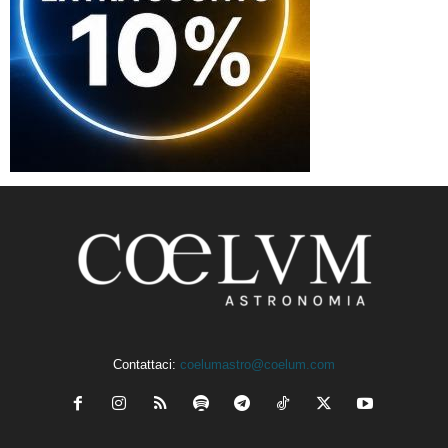
Contattaci:
coelumastro@coelum.com