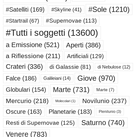
#Sole
(1210)
#Satelliti
(169)
#Skyline
(41)
#Supernovae
(113)
#Startrail
(67)
#Tutti i soggetti
(13600)
a Emissione
(521)
Aperti
(386)
a Riflessione
(211)
Artificiali
(129)
Crateri
(336)
di Galassie
(81)
di Nebulose
(12)
Giove
(970)
Falce
(186)
Galileiani
(14)
Marte
(731)
Globulari
(154)
Marte
(7)
Mercurio
(218)
Novilunio
(237)
Molecolari
(1)
Oscure
(163)
Planetarie
(183)
Plenilunio
(3)
Saturno
(740)
Resti di Supernovae
(125)
Venere
(783)