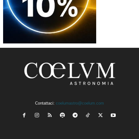
Contattaci:
coelumastro@coelum.com