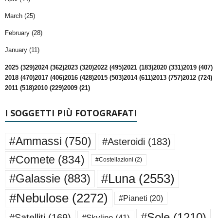
March (25)
February (28)
January (11)
2025 (329)
2024 (362)
2023 (320)
2022 (495)
2021 (183)
2020 (331)
2019 (407)
2018 (470)
2017 (406)
2016 (428)
2015 (503)
2014 (611)
2013 (757)
2012 (724)
2011 (518)
2010 (229)
2009 (21)
I SOGGETTI PIÙ FOTOGRAFATI
#Ammassi
(750)
#Asteroidi
(183)
#Comete
(834)
#Costellazioni
(2)
#Luna
(2553)
#Galassie
(883)
#Nebulose
(2272)
#Pianeti
(20)
#Sole
(1210)
#Satelliti
(169)
#Skyline
(41)