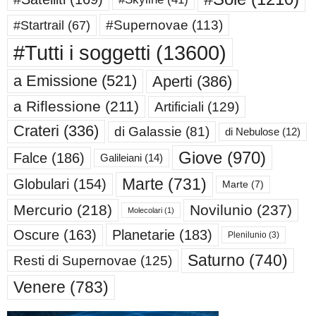
#Supernovae
(113)
#Startrail
(67)
#Tutti i soggetti
(13600)
a Emissione
(521)
Aperti
(386)
a Riflessione
(211)
Artificiali
(129)
Crateri
(336)
di Galassie
(81)
di Nebulose
(12)
Giove
(970)
Falce
(186)
Galileiani
(14)
Marte
(731)
Globulari
(154)
Marte
(7)
Mercurio
(218)
Novilunio
(237)
Molecolari
(1)
Oscure
(163)
Planetarie
(183)
Plenilunio
(3)
Saturno
(740)
Resti di Supernovae
(125)
Venere
(783)