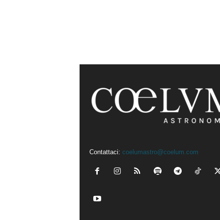
Contattaci:
coelumastro@coelum.com