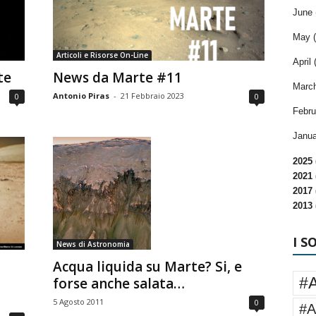
June 
May (
Articoli e Risorse On-Line
April 
te
News da Marte #11
March
Antonio Piras
-
21 Febbraio 2023
0
0
Febru
Janua
2025 
2021 
2017 
2013 
I S
News di Astronomia
Acqua liquida su Marte? Si, e
#
forse anche salata…
5 Agosto 2011
0
#A