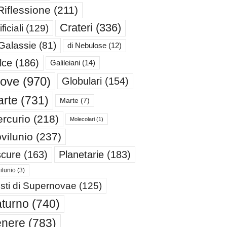
Riflessione
(211)
Crateri
(336)
ificiali
(129)
 Galassie
(81)
di Nebulose
(12)
lce
(186)
Galileiani
(14)
iove
(970)
Globulari
(154)
rte
(731)
Marte
(7)
rcurio
(218)
Molecolari
(1)
vilunio
(237)
cure
(163)
Planetarie
(183)
ilunio
(3)
sti di Supernovae
(125)
turno
(740)
enere
(783)