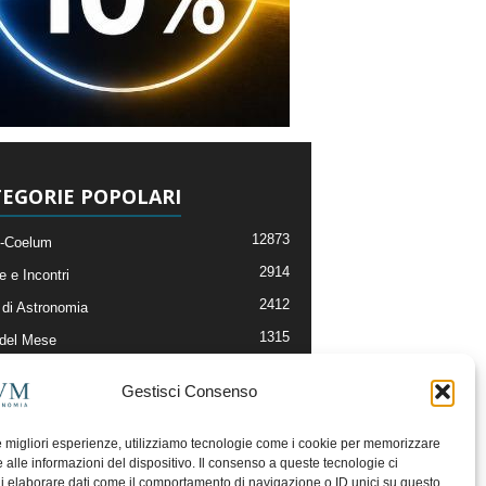
EGORIE POPOLARI
12873
-Coelum
2914
e e Incontri
2412
di Astronomia
1315
 del Mese
365
nomia, Astrofisica e Cosmologia
Gestisci Consenso
268
li e Risorse On-Line
192
og della Redazione
le migliori esperienze, utilizziamo tecnologie come i cookie per memorizzare
 alle informazioni del dispositivo. Il consenso a queste tecnologie ci
i elaborare dati come il comportamento di navigazione o ID unici su questo