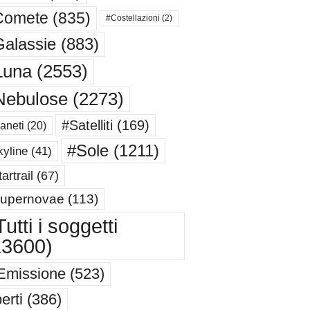
Comete
(835)
#Costellazioni
(2)
alassie
(883)
Luna
(2553)
Nebulose
(2273)
#Satelliti
(169)
aneti
(20)
#Sole
(1211)
yline
(41)
artrail
(67)
upernovae
(113)
utti i soggetti
13600)
Emissione
(523)
erti
(386)