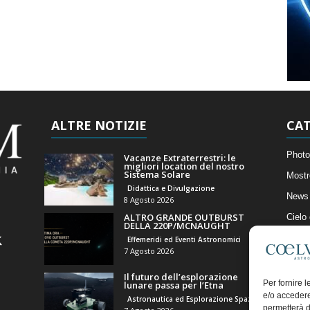
ALTRE NOTIZIE
CAT
Photo
Vacanze Extraterrestri: le
migliori location del nostro
Sistema Solare
Mostr
Didattica e Divulgazione
News 
8 Agosto 2026
ALTRO GRANDE OUTBURST
Cielo
DELLA 220P/MCNAUGHT
Astro
Effemeridi ed Eventi Astronomici
7 Agosto 2026
Artico
Il futuro dell’esplorazione
Il Bl
Per fornire 
lunare passa per l’Etna
e/o accedere
Astronautica ed Esplorazione Spaziale
permetterà d