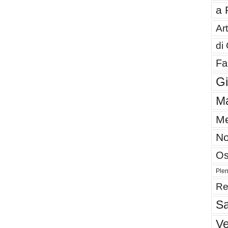
a 
Art
di
Fa
G
Ma
Me
No
Os
Plen
Re
Sa
V