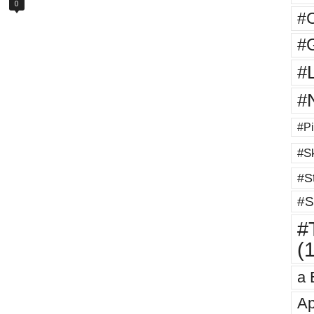
0
#
#G
#
#
#Pi
#Sk
#St
#S
#T
(
a 
Ap