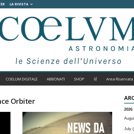
TER
LA RIVISTA
COELUM DIGITALE
ABBONATI
SHOP
🛒
Area Riservata
ARC
ce Orbiter
2026
Augus
July (