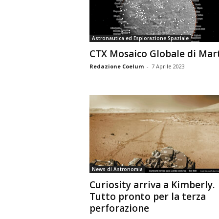
n
o
m
Astronautica ed Esplorazione Spaziale
i
CTX Mosaico Globale di Mar
a
Redazione Coelum
-
7 Aprile 2023
News di Astronomia
Curiosity arriva a Kimberly.
Tutto pronto per la terza
perforazione