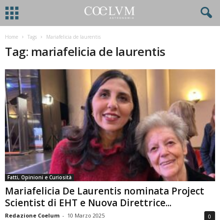
Home
Tags
Mariafelicia de laurentis
Tag: mariafelicia de laurentis
Fatti, Opinioni e Curiosità
Mariafelicia De Laurentis nominata Project
Scientist di EHT e Nuova Direttrice...
Redazione Coelum
-
10 Marzo 2025
0