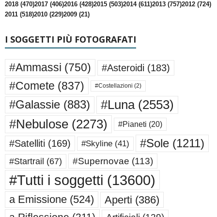
2018 (470)
2017 (406)
2016 (428)
2015 (503)
2014 (611)
2013 (757)
2012 (724)
2011 (518)
2010 (229)
2009 (21)
I SOGGETTI PIÙ FOTOGRAFATI
#Ammassi
(750)
#Asteroidi
(183)
#Comete
(837)
#Costellazioni
(2)
#Luna
(2553)
#Galassie
(883)
#Nebulose
(2273)
#Pianeti
(20)
#Sole
(1211)
#Satelliti
(169)
#Skyline
(41)
#Supernovae
(113)
#Startrail
(67)
#Tutti i soggetti
(13600)
a Emissione
(524)
Aperti
(386)
a Riflessione
(211)
Artificiali
(129)