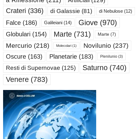
Crateri
(336)
di Galassie
(81)
di Nebulose
(12)
Giove
(970)
Falce
(186)
Galileiani
(14)
Marte
(731)
Globulari
(154)
Marte
(7)
Mercurio
(218)
Novilunio
(237)
Molecolari
(1)
Oscure
(163)
Planetarie
(183)
Plenilunio
(3)
Saturno
(740)
Resti di Supernovae
(125)
Venere
(783)