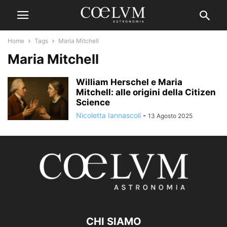
Home
Tags
Maria Mitchell
Maria Mitchell
William Herschel e Maria
Mitchell: alle origini della Citizen
Science
Nicoletta Iannascoli
-
13 Agosto 2025
CHI SIAMO