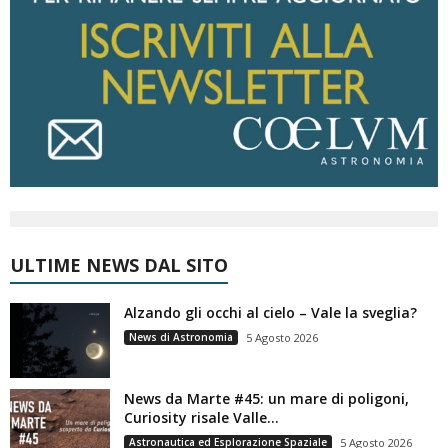
ULTIME NEWS DAL SITO
Alzando gli occhi al cielo – Vale la sveglia?
News di Astronomia
5 Agosto 2026
News da Marte #45: un mare di poligoni,
Curiosity risale Valle...
Astronautica ed Esplorazione Spaziale
5 Agosto 2026