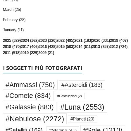
March (25)
February (28)
January (11)
2025 (329)
2024 (362)
2023 (320)
2022 (495)
2021 (183)
2020 (331)
2019 (407)
2018 (470)
2017 (406)
2016 (428)
2015 (503)
2014 (611)
2013 (757)
2012 (724)
2011 (518)
2010 (229)
2009 (21)
I SOGGETTI PIÙ FOTOGRAFATI
#Ammassi
(750)
#Asteroidi
(183)
#Comete
(834)
#Costellazioni
(2)
#Luna
(2553)
#Galassie
(883)
#Nebulose
(2272)
#Pianeti
(20)
#Sole
(1210)
#Satelliti
(169)
#Skyline
(41)