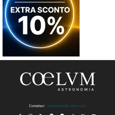
Contattaci:
coelumastro@coelum.com