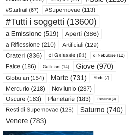
#Supernovae
(113)
#Startrail
(67)
#Tutti i soggetti
(13600)
a Emissione
(519)
Aperti
(386)
a Riflessione
(210)
Artificiali
(129)
Crateri
(336)
di Galassie
(81)
di Nebulose
(12)
Giove
(970)
Falce
(186)
Galileiani
(14)
Marte
(731)
Globulari
(154)
Marte
(7)
Mercurio
(218)
Novilunio
(237)
Oscure
(163)
Planetarie
(183)
Plenilunio
(3)
Saturno
(740)
Resti di Supernovae
(125)
Venere
(783)