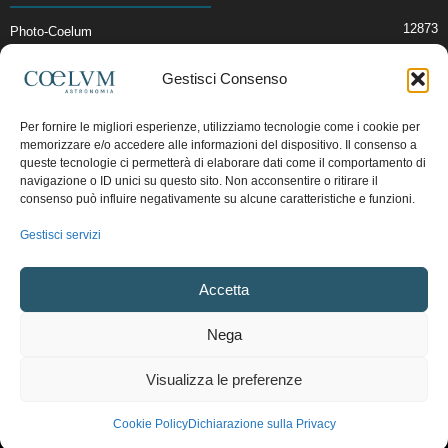
12873
Photo-Coelum
2914
Mostre e Incontri
Gestisci Consenso
2408
News di Astronomia
1314
Cielo del Mese
Per fornire le migliori esperienze, utilizziamo tecnologie come i cookie per
memorizzare e/o accedere alle informazioni del dispositivo. Il consenso a
364
Astronomia, Astrofisica e Cosmologia
queste tecnologie ci permetterà di elaborare dati come il comportamento di
268
Articoli e Risorse On-Line
navigazione o ID unici su questo sito. Non acconsentire o ritirare il
consenso può influire negativamente su alcune caratteristiche e funzioni.
192
Il Blog della Redazione
Gestisci servizi
Pubblicità:
ads@coelum.com
Accetta
Copyright © 1997 - 2024 vietata la riproduzione.
CF/P.IVA/VAT.C IT.01988340434
Nega
Privacy Policy
Termini e Condizioni di Vendita
Diritto di recesso
Visualizza le preferenze
Regolamento uso sezione PhotoCoelum
Regolamento Community e Aree di Discussione
Cookie Policy (UE)
Cookie Policy
Dichiarazione sulla Privacy