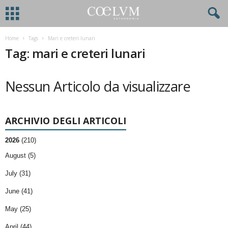
Home
Tags
Mari e creteri lunari
Tag: mari e creteri lunari
Nessun Articolo da visualizzare
ARCHIVIO DEGLI ARTICOLI
2026
(210)
August (5)
July (31)
June (41)
May (25)
April (44)