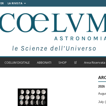
TER
LA RIVISTA
COELUM DIGITALE
ABBONATI
SHOP
🛒
Area Riservata
ARC
2026
Augus
July (