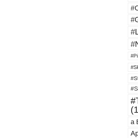
#
#G
#
#
#Pi
#Sk
#St
#S
#T
(
a 
Ap