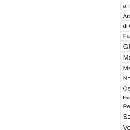
a 
Art
di
Fa
G
Ma
Me
No
Os
Plen
Re
Sa
V