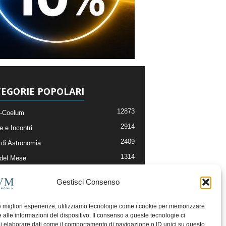
EGORIE POPOLARI
12873
-Coelum
2914
e e Incontri
2409
di Astronomia
1314
 del Mese
365
nomia, Astrofisica e Cosmologia
Gestisci Consenso
268
li e Risorse On-Line
192
og della Redazione
le migliori esperienze, utilizziamo tecnologie come i cookie per memorizzare
 alle informazioni del dispositivo. Il consenso a queste tecnologie ci
i elaborare dati come il comportamento di navigazione o ID unici su questo