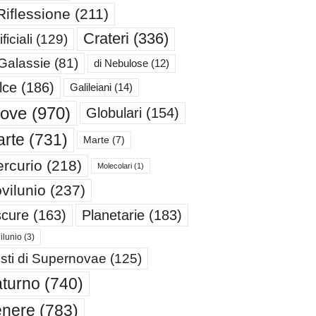
Riflessione
(211)
Crateri
(336)
ificiali
(129)
 Galassie
(81)
di Nebulose
(12)
lce
(186)
Galileiani
(14)
iove
(970)
Globulari
(154)
rte
(731)
Marte
(7)
rcurio
(218)
Molecolari
(1)
vilunio
(237)
cure
(163)
Planetarie
(183)
ilunio
(3)
sti di Supernovae
(125)
turno
(740)
enere
(783)