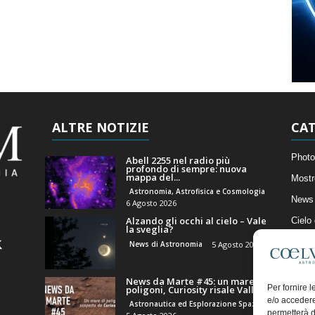
ALTRE NOTIZIE
CAT
Photo
Abell 2255 nel radio più
profondo di sempre: nuova
mappa del...
Mostr
Astronomia, Astrofisica e Cosmologia
News 
6 Agosto 2026
Alzando gli occhi al cielo – Vale
Cielo
la sveglia?
Astro
News di Astronomia
5 Agosto 2026
Artico
News da Marte #45: un mare di
Il Bl
Per fornire 
poligoni, Curiosity risale Valle...
e/o accedere
Astronautica ed Esplorazione Spaziale
permetterà d