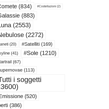
Comete
(834)
#Costellazioni
(2)
alassie
(883)
Luna
(2553)
Nebulose
(2272)
#Satelliti
(169)
aneti
(20)
#Sole
(1210)
yline
(41)
artrail
(67)
upernovae
(113)
utti i soggetti
13600)
Emissione
(520)
erti
(386)