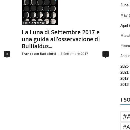
June 
May (
Cielo del Mese
April 
La Luna di Settembre 2017 e
March
una guida all’osservazione di
Bullialdus...
Febru
Francesco Badalotti
-
1 Settembre 2017
0
0
Janua
2025 
2021 
2017 
2013 
I S
#
#A