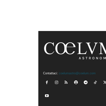
Contattaci:
coelumastro@coelum.com