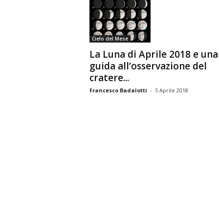
n
o
m
Cielo del Mese
i
a
La Luna di Aprile 2018 e una
guida all’osservazione del
cratere...
Francesco Badalotti
-
5 Aprile 2018