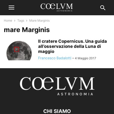
Home
Tags
Mare Marginis
mare Marginis
Il cratere Copernicus. Una guida
all’osservazione della Luna di
maggio
Francesco Badalotti
-
4 Maggio 2017
CHI SIAMO