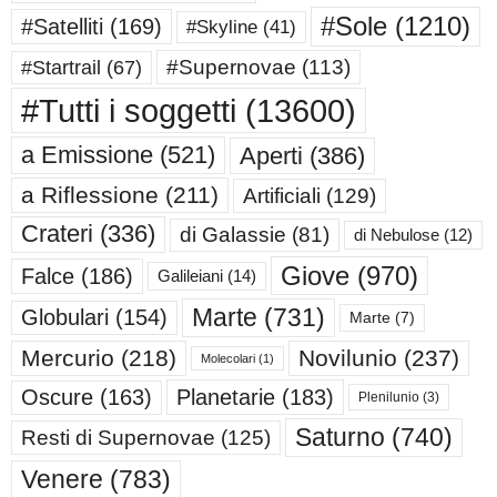
#Sole
(1210)
#Satelliti
(169)
#Skyline
(41)
#Supernovae
(113)
#Startrail
(67)
#Tutti i soggetti
(13600)
a Emissione
(521)
Aperti
(386)
a Riflessione
(211)
Artificiali
(129)
Crateri
(336)
di Galassie
(81)
di Nebulose
(12)
Giove
(970)
Falce
(186)
Galileiani
(14)
Marte
(731)
Globulari
(154)
Marte
(7)
Mercurio
(218)
Novilunio
(237)
Molecolari
(1)
Oscure
(163)
Planetarie
(183)
Plenilunio
(3)
Saturno
(740)
Resti di Supernovae
(125)
Venere
(783)