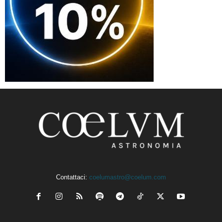
Contattaci:
coelumastro@coelum.com