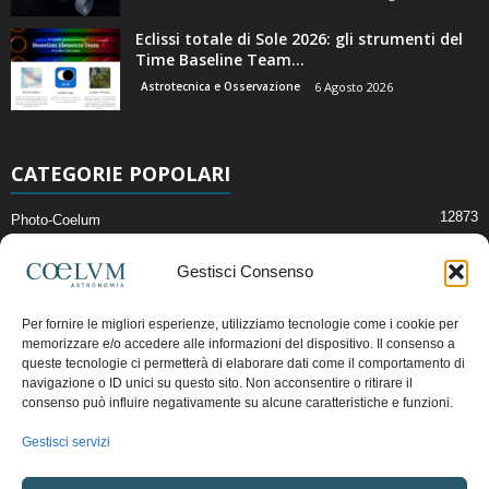
Eclissi totale di Sole 2026: gli strumenti del
Time Baseline Team...
Astrotecnica e Osservazione
6 Agosto 2026
CATEGORIE POPOLARI
12873
Photo-Coelum
2914
Mostre e Incontri
Gestisci Consenso
2411
News di Astronomia
1315
Cielo del Mese
Per fornire le migliori esperienze, utilizziamo tecnologie come i cookie per
memorizzare e/o accedere alle informazioni del dispositivo. Il consenso a
365
Astronomia, Astrofisica e Cosmologia
queste tecnologie ci permetterà di elaborare dati come il comportamento di
268
Articoli e Risorse On-Line
navigazione o ID unici su questo sito. Non acconsentire o ritirare il
consenso può influire negativamente su alcune caratteristiche e funzioni.
192
Il Blog della Redazione
Gestisci servizi
Pubblicità:
ads@coelum.com