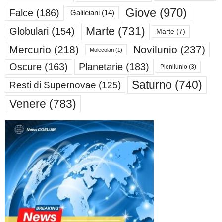
Giove
(970)
Falce
(186)
Galileiani
(14)
Marte
(731)
Globulari
(154)
Marte
(7)
Mercurio
(218)
Novilunio
(237)
Molecolari
(1)
Oscure
(163)
Planetarie
(183)
Plenilunio
(3)
Saturno
(740)
Resti di Supernovae
(125)
Venere
(783)