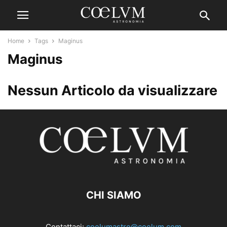
Home
Tags
Maginus
Maginus
Nessun Articolo da visualizzare
CHI SIAMO
Contattaci:
coelumastro@coelum.com