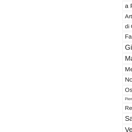
a 
Art
di
Fa
G
Ma
Me
No
Os
Plen
Re
Sa
V