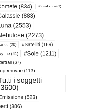
Comete
(834)
#Costellazioni
(2)
alassie
(883)
Luna
(2553)
Nebulose
(2273)
#Satelliti
(169)
aneti
(20)
#Sole
(1211)
yline
(41)
artrail
(67)
upernovae
(113)
utti i soggetti
13600)
Emissione
(523)
erti
(386)