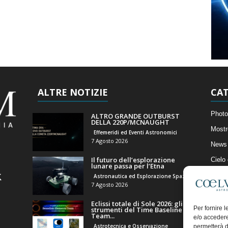
ALTRE NOTIZIE
CAT
Photo
ALTRO GRANDE OUTBURST
DELLA 220P/MCNAUGHT
Mostr
Effemeridi ed Eventi Astronomici
7 Agosto 2026
News 
Il futuro dell’esplorazione
Cielo
lunare passa per l’Etna
Astro
Astronautica ed Esplorazione Spaziale
7 Agosto 2026
Artico
Eclissi totale di Sole 2026: gli
Il Bl
Per fornire 
strumenti del Time Baseline
Team...
e/o accedere
Astrotecnica e Osservazione
permetterà d