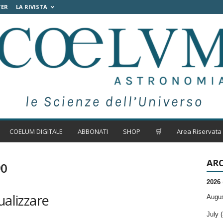
TER
LA RIVISTA
COELUM DIGITALE
ABBONATI
SHOP
🛒
Area Riservata
ARC
90
2026
ualizzare
Augus
July (