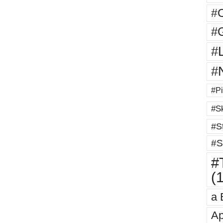
#
#G
#
#
#Pi
#Sk
#St
#S
#T
(
a 
Ap