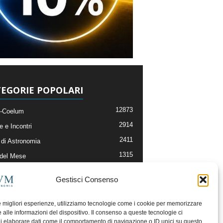
EGORIE POPOLARI
12873
-Coelum
2914
e e Incontri
2411
di Astronomia
1315
 del Mese
365
nomia, Astrofisica e Cosmologia
Gestisci Consenso
268
li e Risorse On-Line
192
og della Redazione
le migliori esperienze, utilizziamo tecnologie come i cookie per memorizzare
 alle informazioni del dispositivo. Il consenso a queste tecnologie ci
i elaborare dati come il comportamento di navigazione o ID unici su questo