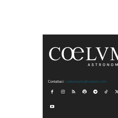
Contattaci:
coelumastro@coelum.com