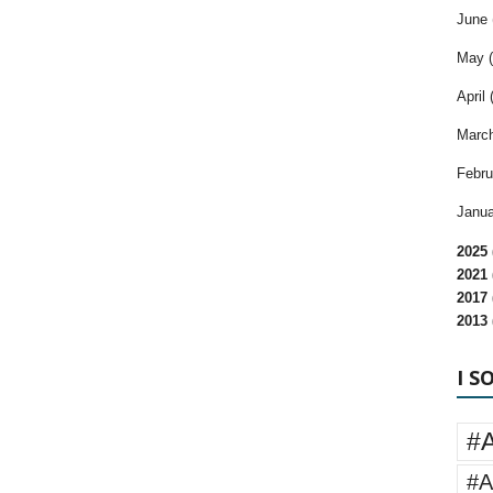
June 
May (
April 
March
Febru
Janua
2025 
2021 
2017 
2013 
I S
#
#A