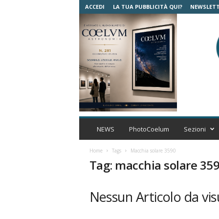
ACCEDI
LA TUA PUBBLICITÀ QUI?
NEWSLET
C
o
NEWS
PhotoCoelum
Sezioni
e
l
Home
Tags
Macchia solare 3590
u
Tag: macchia solare 35
m
A
s
Nessun Articolo da vis
t
r
o