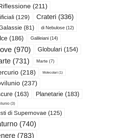
Riflessione
(211)
Crateri
(336)
ificiali
(129)
 Galassie
(81)
di Nebulose
(12)
lce
(186)
Galileiani
(14)
iove
(970)
Globulari
(154)
rte
(731)
Marte
(7)
rcurio
(218)
Molecolari
(1)
vilunio
(237)
cure
(163)
Planetarie
(183)
ilunio
(3)
sti di Supernovae
(125)
turno
(740)
enere
(783)